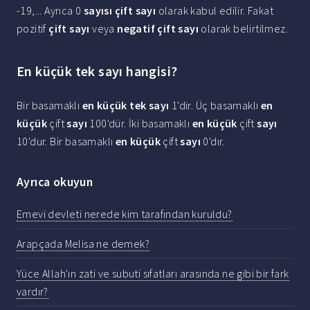
-19,... Ayrıca 0
sayısı çift sayı
olarak kabul edilir. Fakat
pozitif
çift sayı
veya
negatif çift sayı
olarak belirtilmez.
En küçük tek sayı hangisi?
Bir basamaklı
en küçük tek sayı
1'dir. Üç basamaklı
en
küçük
çift
sayı
100'dür. İki basamaklı
en küçük
çift
sayı
10'dur. Bir basamaklı
en küçük
çift
sayı
0'dır.
Ayrıca okuyun
Emevi devleti nerede kim tarafından kuruldu?
Arapçada Melisa ne demek?
Yüce Allah'ın zati ve subuti sıfatları arasında ne gibi bir fark
vardır?