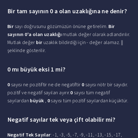
Bir tam sayının 0 a olan uzaklığına ne denir?
Bir
sayı doğrusunu gözümüzün önüne getirelim.
Bir
sayının 0'a olan uzaklığı
mutlak değer olarak adlandırılır.
Mutlak değer
bir
uzaklık bildirdiği için - değer alamaz. ||
şeklinde gösterilir.
0 mı büyük eksi 1 mi?
0
sayısı ne pozitiftir ne de negatiftir
0
sayısı nötr bir sayıdır.
pozitif ve negatif sayıları ayırır.
0
sayısı tüm negatif
sayılardan
büyük
,
0
sayısı tüm pozitif sayılardan küçüktür.
Negatif sayılar tek veya çift olabilir mi?
Negatif Tek Sayılar
: -1, -3, -5, -7, -9, -11, -13, -15, -17,