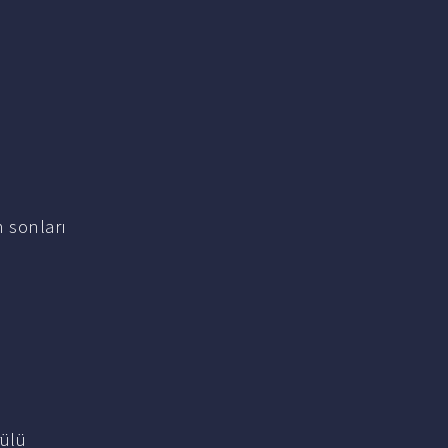
n sonları
rülü