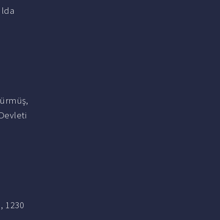
ılda
sürmüş,
Devleti
d, 1230