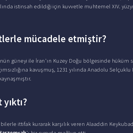
lında istinsah edildiği için kuvvetle muhtemel XIV. yüzy
lerle mücadele etmiştir?
lünün güneyi ile İran'ın Kuzey Doğu bölgesinde hüküm 
ağımsızlığına kavuşmuş, 1231 yılında Anadolu Selçuklu 
 kaynaşmıştır.
 yıktı?
ubilerle ittifak kurarak karşılık veren Alaaddin Keykuba
Harzemşah
'ı bir çırpıda mağlup etti.