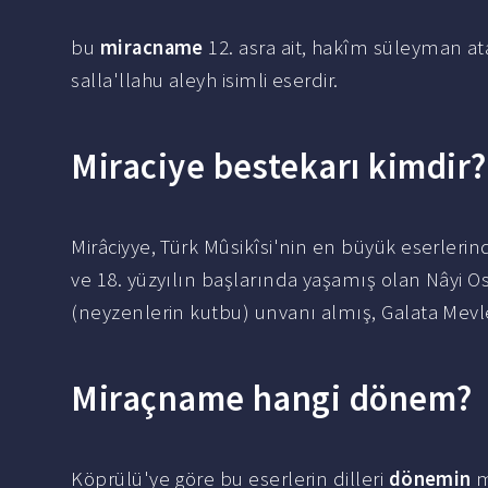
bu
miracname
12. asra ait, hakîm süleyman a
salla'llahu aleyh isimli eserdir.
Miraciye bestekarı kimdir?
Mirâciyye, Türk Mûsikîsi'nin en büyük eserlerinde
ve 18. yüzyılın başlarında yaşamış olan Nâyi 
(neyzenlerin kutbu) unvanı almış, Galata Mevlevi
Miraçname hangi dönem?
Köprülü'ye göre bu eserlerin dilleri
dönemin
m