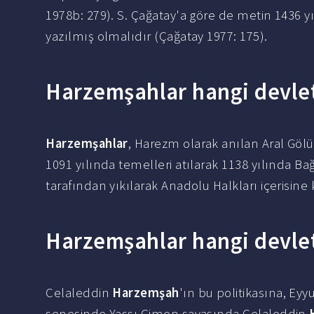
1978b: 279). S. Çağatay'a göre de metin 1436 yı
yazılmış olmalıdır (Çağatay 1977: 175).
Harzemşahlar hangi devlet
Harzemşahlar
, Harezm olarak anılan Aral Gö
1091 yılında temelleri atılarak 1138 yılında B
tarafından yıkılarak Anadolu Halkları içerisine
Harzemşahlar hangi devlet
Celaleddin
Harzemşah
'ın bu politikasına, Eyy
senesinde Yassı Çimen savaşında Celaleddin