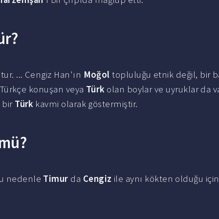
ür?
tur. ... Cengiz Han'ın
Moğol
topluluğu etnik değil, bir
nda Türkçe konuşan veya
Türk
olan boylar ve uyruklar da va
 bir
Türk
kavmi olarak göstermiştir.
 mü?
bu nedenle
Timur
da
Cengiz
ile aynı kökten olduğu içi