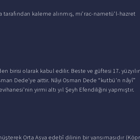
ta tarafından kaleme alınmış, mi'rac-nametü'l-hazret
n birisi olarak kabul edilir. Beste ve güftesi 17. yüzyılı
Osman Dede'ye aittir. Nâyi Osman Dede “kutbü'n nâyî”
hanesi'nin yirmi altı yıl Şeyh Efendiliğini yapmıştır.
üşterek Orta Asya edebî dilinin bir yansımasıdır (Köp