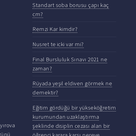
Standart soba borusu çapı kaç
cm?
Remzi Kar kimdir?
Nusret te icki var mi?
Final Bursluluk Sınavı 2021 ne
zaman?
Rüyada yeşil eldiven görmek ne
demektir?
Eğitim gördüğü bir yükseköğretim
kurumundan uzaklaştırma
ayırova
şeklinde disiplin cezası alan bir
rünü
öğrenci karara karşı nereye