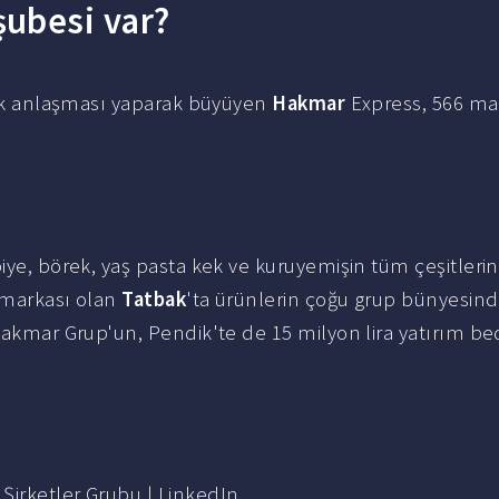
ubesi var?
arik anlaşması yaparak büyüyen
Hakmar
Express, 566 ma
iye, börek, yaş pasta kek ve kuruyemişin tüm çeşitlerin
r markası olan
Tatbak
'ta ürünlerin çoğu grup bünyesin
Hakmar Grup'un, Pendik'te de 15 milyon lira yatırım bede
Şirketler Grubu | LinkedIn.