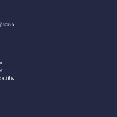
ğazaya
in
de
li ile,