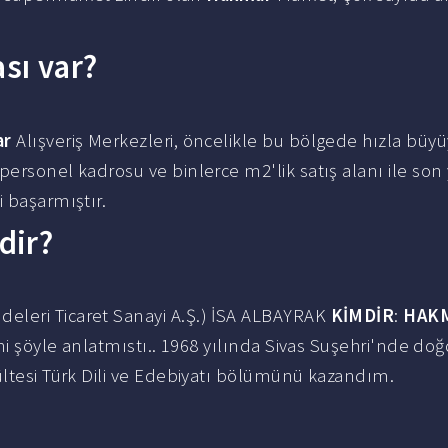
sı var?
ar
Alışveriş Merkezleri, öncelikle bu bölgede hızla büyü
personel kadrosu ve binlerce m2'lik satış alanı ile son 
i başarmıştır.
dir?
eleri Ticaret Sanayi A.Ş.) İSA ALBAYRAK
KİMDİR
:
HAK
ini şöyle anlatmıstı.. 1968 yılında Sivas Suşehri'nde d
ültesi Türk Dili ve Edebiyatı bölümünü kazandım.