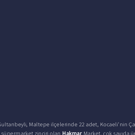
Sultanbeyli, Maltepe ilçelerinde 22 adet, Kocaeli'nin Ç
r süpermarket zinciri olan
Hakmar
Market, çok sayıda ü