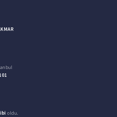
AKMAR
tanbul
101
ibi
oldu.