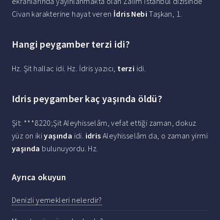
ekranlarında yayınlanmakta olan Zalim İstanbul dizisinde
Civan karakterine hayat veren
İdris Nebi
Taşkan, 1.
Hangi peygamber terzi idi?
Hz. Şit hallac idi. Hz. İdris yazıcı,
terzi
idi.
Idris peygamber kaç yaşında öldü?
Şit: ***8220;Şit Aleyhisselâm, vefat ettiği zaman, dokuz
yüz on iki
yaşında
idi.
idris
Aleyhisselâm da, o zaman yirmi
yaşında
bulunuyordu. Hz.
Ayrıca okuyun
Denizli yemekleri nelerdir?