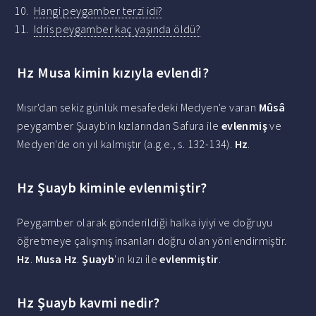
Hangi peygamber terzi idi?
Idris peygamber kaç yaşında öldü?
Hz Musa kimin kızıyla evlendi?
Mısır'dan sekiz günlük mesafedeki Medyen'e varan
Mûsâ
peygamber Şuayb'ın kızlarından Safura ile
evlenmiş
ve
Medyen'de on yıl kalmıştır (a.g.e., s. 132-134).
Hz
.
Hz Şuayb kiminle evlenmiştir?
Peygamber olarak gönderildiği halka iyiyi ve doğruyu
öğretmeye çalışmış insanları doğru olan yönlendirmiştir.
Hz
.
Musa Hz
.
Şuayb
'ın kızı ile
evlenmiştir
.
Hz Şuayb kavmi nedir?