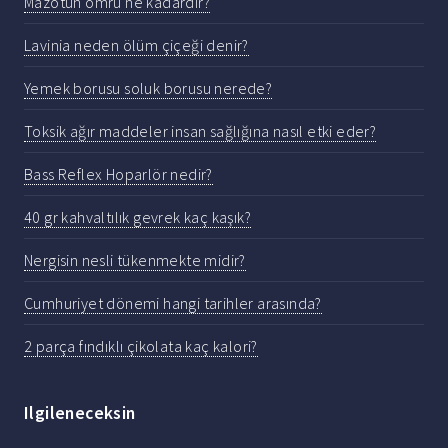
Mazotun ömrü ne kadardır?
Lavinia neden ölüm çiçeği denir?
Yemek borusu soluk borusu nerede?
Toksik ağır maddeler insan sağlığına nasıl etki eder?
Bass Reflex Hoparlör nedir?
40 gr kahvaltılık gevrek kaç kaşık?
Nergisin nesli tükenmekte midir?
Cumhuriyet dönemi hangi tarihler arasında?
2 parça fındıklı çikolata kaç kalori?
Ilgileneceksin