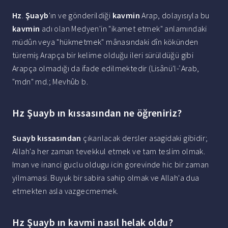
Hz
.
Şuayb
'ın ve gönderildiği
kavmin
Arap, dolayısıyla bu
kavmin
adı olan Medyen'in "ikamet etmek" anlamındaki
müdûn veya "hükmetmek" mânasındaki dîn kökünden
türemiş Arapça bir kelime olduğu ileri sürüldüğü gibi
Arapça olmadığı da ifade edilmektedir (Lisânü'l-ʿArab,
"mdn" md.; Mevhûb b.
Hz Şuayb ın kıssasından ne öğreniriz?
Suayb kıssasından
çıkarılacak dersler asagidaki gibidir;
Allah'a her zaman tevekkul etmek ve tam teslim olmak.
Iman ve inanci guclu oldugu icin gorevinde hic bir zaman
yilmamasi. Buyuk bir sabira sahip olmak ve Allah'a dua
etmekten asla vazgecmemek.
Hz Şuayb ın kavmi nasıl helak oldu?