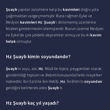
Şuayb
yapılan zulümlere karşı bu
kavimleri
doğru yola
çağırmaktan vazgeçmemiştir. Buna rağmen Eyke ve
Medyen
kavimleri Hz
.
Şuayb
'ı dinlememiş üzerlerine
felaket göndermesini istemişlerdir. Bunun üzerine Medyen
ile Eyke'de çok şiddetli depremler olmuş ve bu iki
kavim
helak
olmuştur.
Hz Şuayb kimin soyundandır?
Şuayb
'ın soyu, adı,
Hz
. Mûsâ ile ilişkisi, peygamber olarak
gönderildiği toplum ve âkıbeti konusunda farklı rivayetler
nakledilir. İbn Sa'd ile İbn Habîb,
Hz
. İbrâhim'in
soyundan
geldiğini belirterek adını
Şuayb
b.
Hz Şuayb kaç yıl yaşadı?