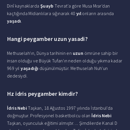
Dinî kaynaklarda
Şuayb
Tevrat'a göre Musa Mısır'dan
kaçtığında Midianlılara sığınarak 40
yıl
onların arasında
yaşadı
.
Hangi peygamber uzun yasadi?
Methuselah'ın, Dünya tarihinin en
uzun
ömrüne sahip bir
insan olduğu ve Büyük Tufan'ın neden olduğu yıkıma kadar
969 yıl
yaşadığı
düşünülmüştür. Methuselah Nuh'un
dedesiydi.
Hz idris peygamber kimdir?
İdris Nebi
Taşkan, 18 Ağustos 1997 yılında İstanbul'da
doğmuştur. Profesyonel basketbolcu olan
İdris Nebi
Taşkan, oyunculuk eğitimi almıştır. ... Şimdilerde Kanal D