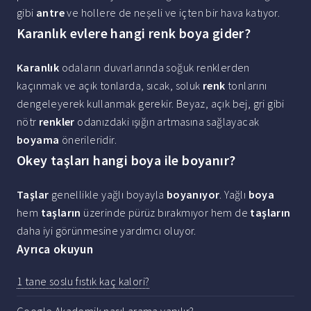
gibi
antre
ve hollere de neşeli ve içten bir hava katıyor.
Karanlık evlere hangi renk boya gider?
Karanlık
odaların duvarlarında soğuk renklerden
kaçınmak ve açık tonlarda, sıcak, soluk
renk
tonlarını
dengeleyerek kullanmak gerekir. Beyaz, açık bej, gri gibi
nötr
renkler
odanızdaki ışığın artmasına sağlayacak
boyama
önerileridir.
Okey taşları hangi boya ile boyanır?
Taşlar
genellikle yağlı boyayla
boyanıyor
. Yağlı
boya
hem
taşların
üzerinde pürüz bırakmıyor hem de
taşların
daha iyi görünmesine yardımcı oluyor.
Ayrıca okuyun
1 tane soslu fıstık kaç kalori?
Google Akademik nasıl arama yapılır?