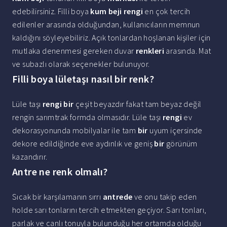
edebilirsiniz. Filli boya
kum beji rengi
en çok tercih
edilenler arasında olduğundan, kullanıcıların memnun
kaldığını söyleyebiliriz. Açık tonlardan hoşlanan kişiler için
mutlaka denenmesi gereken duvar
renkleri
arasında. Mat
ve subazlı olarak seçenekler bulunuyor.
Filli boya lületaşı nasıl bir renk?
Lüle taşı
rengi bir
çeşit beyazdır fakat tam beyaz değil
rengin sarımtrak formda olmasıdır. Lüle taşı
rengi
ev
dekorasyonunda mobilyalar ile tam
bir
uyum içersinde
dekore edildiğinde eve aydınlık ve geniş
bir
görünüm
kazandırır.
Antre ne renk olmalı?
Sıcak bir karşılamanın sırrı
antrede
ve onu takip eden
holde sarı tonlarını tercih etmekten geçiyor. Sarı tonları,
parlak ve canlı tonuyla bulunduğu her ortamda olduğu