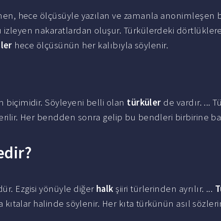
ylenen, hece ölçüsüyle yazılan ve zamanla anonimleşen b
 izleyen nakaratlardan oluşur. Türkülerdeki dörtlükler
ler
hece ölçüsünün her kalıbıyla söylenir.
m biçimidir. Söyleyeni belli olan
türküler
de vardır. ... 
erilir. Her bendden sonra gelip bu bendleri birbirine b
edir?
ür. Ezgisi yönüyle diğer
halk
şiiri türlerinden ayrılır. ...
T
la kıtalar halinde söylenir. Her kıta türkünün asıl sözleri
.