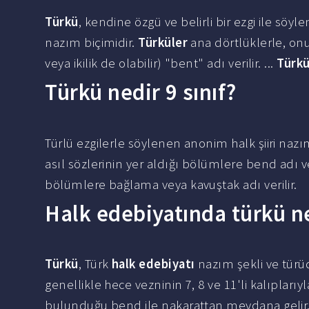
Türkü
, kendine özgü ve belirli bir ezgi ile sö
nazım biçimidir.
Türküler
ana dörtlüklerle, onu
veya ikilik de olabilir) "bent" adı verilir. ...
Türkü
Türkü nedir 9 sınıf?
Türlü ezgilerle söylenen anonim halk şiiri nazı
asıl sözlerinin yer aldığı bölümlere bend adı v
bölümlere bağlama veya kavuştak adı verilir.
Halk edebiyatında türkü n
Türkü
, Türk
halk edebiyatı
nazım şekli ve türüd
genellikle hece vezninin 7, 8 ve 11'li kalıplarıy
bulunduğu bend ile nakarattan meydana gelir