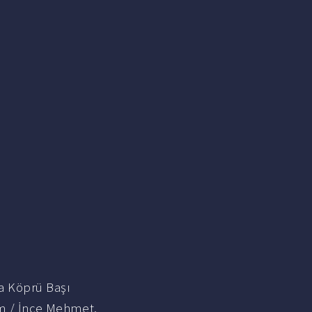
na Köprü Başı
im / İnce Mehmet.