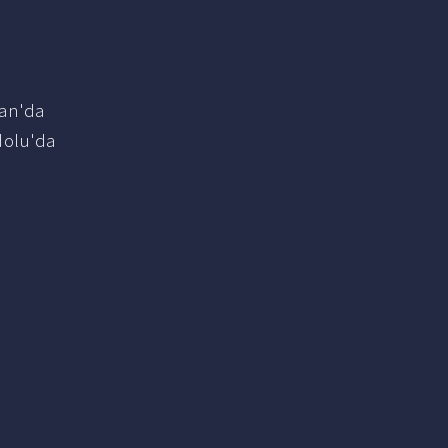
tan'da
dolu'da