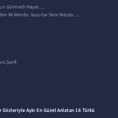
un Gülmedi Hayat. ...
Mi Merdo. Vururlar Seni Merdo. ...
i Şerif.
e Sözleriyle
Aşkı
En Güzel Anlatan 16
Türkü