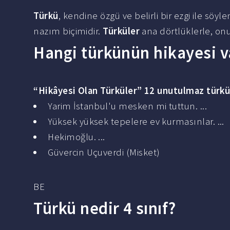
Türkü
, kendine özgü ve belirli bir ezgi ile sö
nazım biçimidir.
Türküler
ana dörtlüklerle, onu
Hangi türkünün hikayesi v
“
Hikâyesi
Olan
Türküler
” 12 unutulmaz
türk
Yarim İstanbul'u mesken mi tuttun. ...
Yüksek yüksek tepelere ev kurmasınlar. ...
Hekimoğlu. ...
Güvercin Uçuverdi (Misket)
BE
Türkü nedir 4 sınıf?