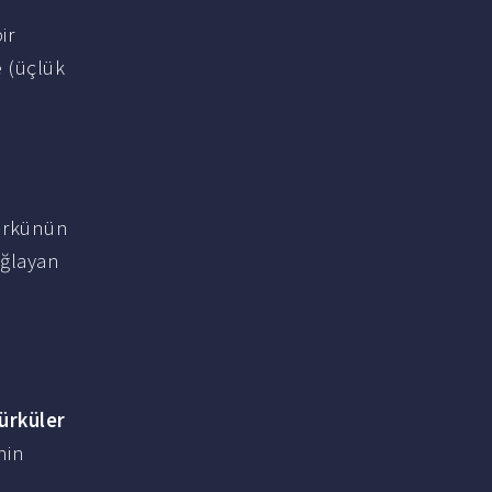
ir
e (üçlük
Türkünün
ağlayan
ürküler
nin