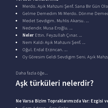
Merdo. Aşık Mahzuni Şerif. Sana Bir Gün Ols
Gelme Demedim Mi Merdo. Dönme Demedim 
Medet Sevdigim. Muhlis Akarsu. ...
Nedendir. Musa Eroğlu. ...
Neler
Ettin. Feyzullah Çınar. ...
Nem Kaldı Aşık Mahzuni Şerif. ...
Oğul. Erdal Erzincan. ...
Oy Göresim Geldi Sevdigim Seni. Aşık Mahzun
Daha fazla öğe...
Aşk türküleri nelerdir?
Ne Varsa Bizim Topraklarımızda Var: Ezgisi v