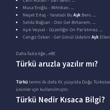
Cem Adrian - Sarı Gelin. ...
Musa Eroğlu - Mihriban. ...
Neşet Ertaş - Yaraladı Bu
Aşk
Beni. ...
Selda Bağcan - Dön Gel Birtanem. ...
Aşık Veysel - Güzelliğin On Par'etmez. ...
Cengiz Özkan - Gel Gönül Gidelim
Aşk
Eller
Daha fazla öğe...•BE
Türkü aruzla yazılır mı?
Türkü
terimi ilk defa XV. yüzyılda Doğu Türkist
ürünler için kullanılmıştır.
Türkü Nedir Kısaca Bilgi?