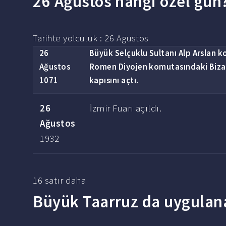
26 Ağustos hangi özel gün
Tarihte yolculuk : 26 Agustos
26
Büyük Selçuklu Sultanı Alp Arslan 
Ağustos
Romen Diyojen komutasındaki Bizans
1071
kapısını açtı.
26
İzmir Fuarı açıldı.
Ağustos
1932
16 satır daha
Büyük Taarruz da uygulana