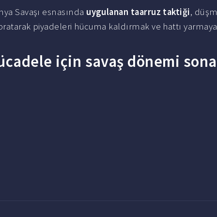
Dünya Savaşı esnasında
uygulanan taarruz taktiği
, düş
ıpratarak piyadeleri hücuma kaldırmak ve hattı yarmay
mücadele için savaş dönemi sona