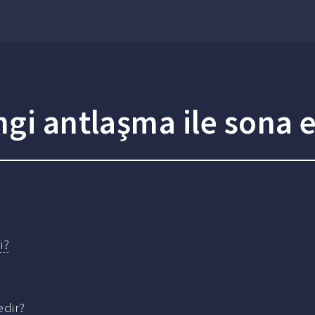
ngi antlaşma ile sona e
i?
edir?