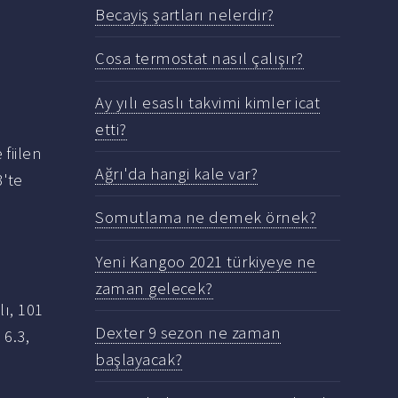
Becayiş şartları nelerdir?
Cosa termostat nasıl çalışır?
Ay yılı esaslı takvimi kimler icat
etti?
fiilen
Ağrı'da hangi kale var?
3'te
Somutlama ne demek örnek?
Yeni Kangoo 2021 türkiyeye ne
zaman gelecek?
lı, 101
Dexter 9 sezon ne zaman
6.3,
başlayacak?