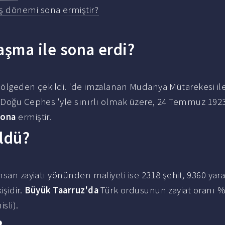
aş dönemi sona ermiştir?
aşma ile sona erdi?
bölgeden çekildi. 'de imzalanan Mudanya Mütarekesi ile 
e Doğu Cephesi'yle sınırlı olmak üzere, 24 Temmuz 192
sona
ermiştir.
öldü?
nsan zayiatı yönünden maliyeti ise 2318 şehit, 9360 yara
şidir.
Büyük Taarruz'da
Türk ordusunun zayiat oranı % 
sli).