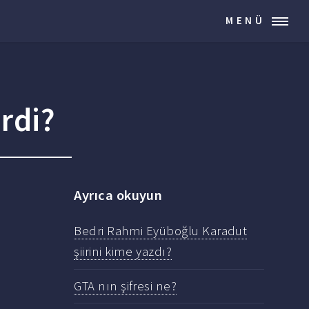
MENÜ
rdi?
Ayrıca okuyun
Bedri Rahmi Eyüboğlu Karadut
şiirini kime yazdı?
GTA nın şifresi ne?