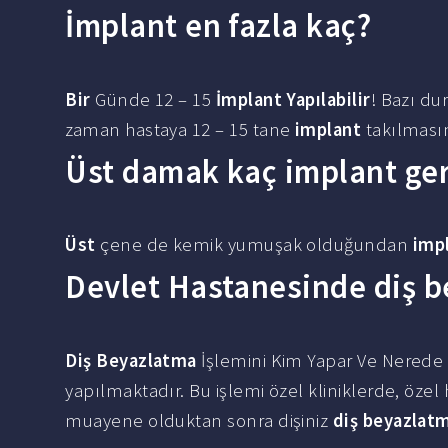
İmplant en fazla kaç?
Bir
Günde 12 – 15
İmplant Yapılabilir
! Bazı du
zaman hastaya 12 – 15 tane
implant
takılmasın
Üst damak kaç implant ger
Üst
çene de kemik yumuşak olduğundan
imp
Devlet Hastanesinde diş b
Diş Beyazlatma
İşlemini Kim Yapar Ve Nerede Y
yapılmaktadır. Bu işlemi özel kliniklerde, öze
muayene olduktan sonra dişiniz
diş beyazlat