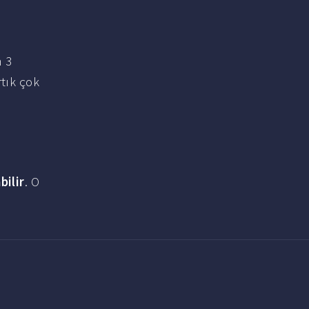
n 3
rtık çok
bilir
. O