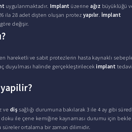
nt
uygulanmaktadır.
Implant
üzerine
ağız
büyüklüğü v
26 ila 28 adet dişten oluşan protez
yapılır
.
İmplant
göre değişir.
u?
en hareketli ve sabit protezlerin hasta kaynaklı sebepl
ç duyulması halinde gerçekleştirilecek
implant
tedavi
yapilir?
z ve
diş
sağlığı durumuna bakılarak 3 ile 4 ay gibi süre
 doku ile çene kemiğine kaynaması durumu için bekl
 süreler ortalama bir zaman dilimidir.