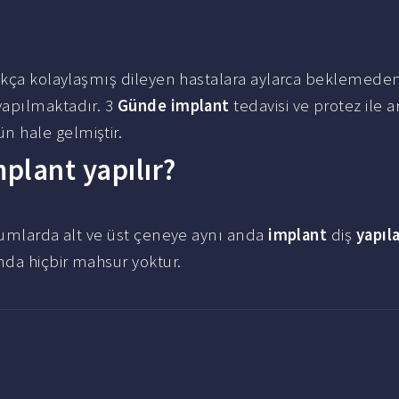
dukça kolaylaşmış dileyen hastalara aylarca beklemede
yapılmaktadır. 3
Günde implant
tedavisi ve protez ile a
 hale gelmiştir.
plant yapılır?
rumlarda alt ve üst çeneye aynı anda
implant
diş
yapıla
da hiçbir mahsur yoktur.