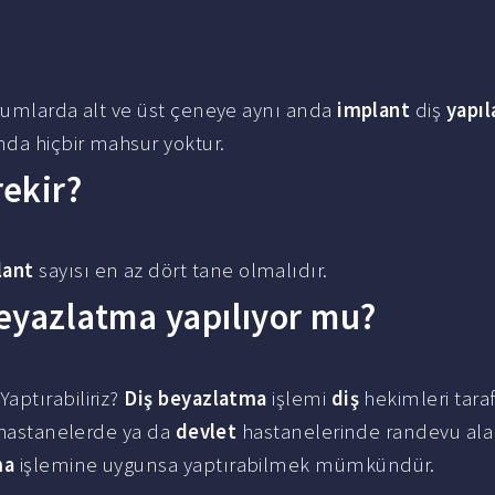
rumlarda alt ve üst çeneye aynı anda
implant
diş
yapıl
da hiçbir mahsur yoktur.
ekir?
lant
sayısı en az dört tane olmalıdır.
eyazlatma yapılıyor mu?
aptırabiliriz?
Diş beyazlatma
işlemi
diş
hekimleri tara
l hastanelerde ya da
devlet
hastanelerinde randevu ala
ma
işlemine uygunsa yaptırabilmek mümkündür.