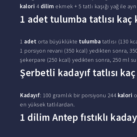
kalori
4
dilim
ekmek + 5 tatlı kaşığı yağ ile aynı 
1 adet tulumba tatlısı kaç 
1
adet
orta büyüklükte
tulumba
tatlısı (130 k
1 porsiyon revani (350 kcal) yedikten sonra, 35
şekerpare (250 kcal) yedikten sonra, 250 ml su 
Şerbetli kadayıf tatlısı kaç
Kadayıf
: 100 gramlık bir porsiyonu 244
kalori
o
en yüksek tatlılardan.
1 dilim Antep fıstıklı kaday