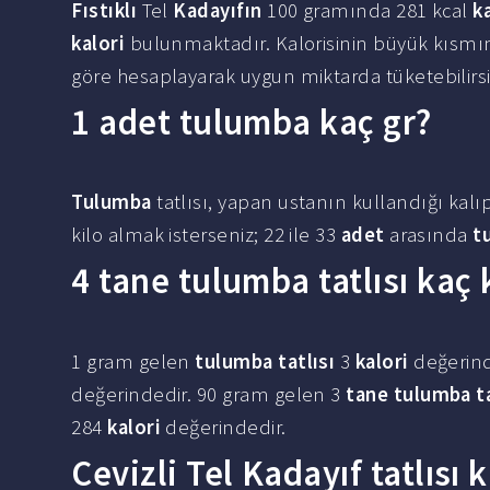
Fıstıklı
Tel
Kadayıfın
100 gramında 281 kcal
k
kalori
bulunmaktadır. Kalorisinin büyük kısmı
göre hesaplayarak uygun miktarda tüketebilirsi
1 adet tulumba kaç gr?
Tulumba
tatlısı, yapan ustanın kullandığı ka
kilo almak isterseniz; 22 ile 33
adet
arasında
t
4 tane tulumba tatlısı kaç 
1 gram gelen
tulumba tatlısı
3
kalori
değerind
değerindedir. 90 gram gelen 3
tane tulumba ta
284
kalori
değerindedir.
Cevizli Tel Kadayıf tatlısı 