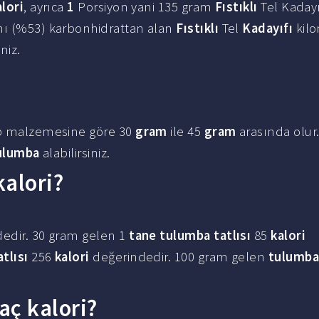
alori
, ayrıca
1
Porsiyon yani 135 gram
Fıstıklı
Tel Kadayı
nı (%53) karbonhidrattan alan
Fıstıklı
Tel
Kadayıfı
kilo
niz.
lıp malzemesine göre 30
gram
ile 45
gram
arasında olur
ulumba
alabilirsiniz.
kalori?
edir. 30 gram gelen 1
tane tulumba tatlısı
85
kalori
tlısı
256
kalori
değerindedir. 100 gram gelen
tulumba 
kaç kalori?