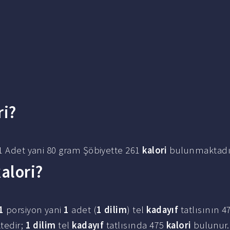
ri?
a 1 Adet yani 80 gram Şöbiyette 261
kalori
bulunmaktadı
kalori?
1
porsiyon yani
1
adet (
1 dilim
) tel
kadayıf
tatlısının 
ktedir;
1 dilim
tel
kadayıf
tatlısında 475
kalori
bulunur.