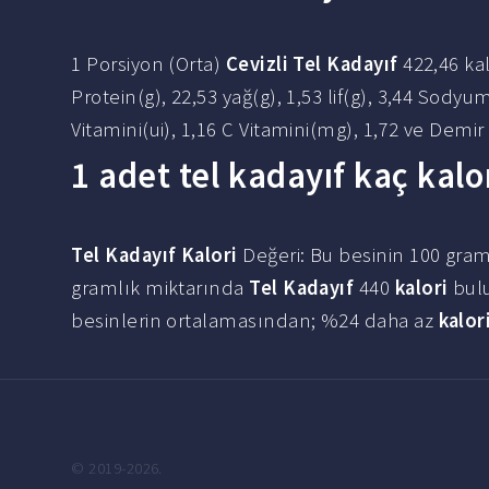
1 Porsiyon (Orta)
Cevizli Tel Kadayıf
422,46 kal
Protein(g), 22,53 yağ(g), 1,53 lif(g), 3,44 So
Vitamini(ui), 1,16 C Vitamini(mg), 1,72 ve Demir 
1 adet tel kadayıf kaç kalo
Tel Kadayıf Kalori
Değeri: Bu besinin 100 gra
gramlık miktarında
Tel Kadayıf
440
kalori
bul
besinlerin ortalamasından; %24 daha az
kalor
© 2019-2026.