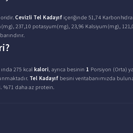
oridir.
Cevizli Tel Kadayıf
içeriğinde 51,74 Karbonhidrat
dyum(mg), 237,10 potasyum(mg), 23,96 Kalsiyum(mg), 121,
barındırır.
ri?
mında 275 kcal
kalori
, ayrıca besinin
1
Porsiyon (Orta) y
unmaktadır.
Tel Kadayıf
besini veritabanımızda bulun
i
. %71 daha az protein.