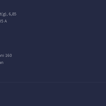
(g), 6,85
05 A
ani 160
an