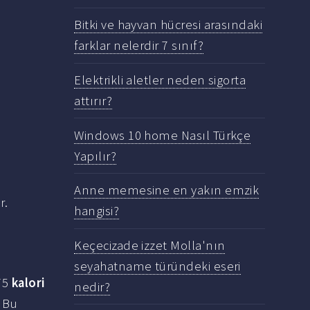
Bitki ve hayvan hücresi arasındaki
farklar nelerdir 7 sınıf?
Elektrikli aletler neden sigorta
attırır?
Windows 10 home Nasıl Türkçe
Yapılır?
Anne memesine en yakın emzik
r.
hangisi?
Keçecizade izzet Molla'nın
seyahatname türündeki eseri
475
kalori
nedir?
 Bu