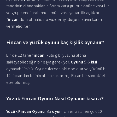
tanesinin altına saklanır. Sonra karşı grubun önüne koyulur
ve grup kendi aralarında münazara yapar. İlk açtıkları
fincan
dolu olmalıdır o yüzden iyi düşünüp aynı kararı
vermelidirler.
Fincan ve yüzük oyunu kaç kişilik oynanır?
Bir de 12 tane
fincan
, kutu gibi yüzünü altına
saklayabileceğin bir eşya gerekiyor.
Oyunu
5-6
kişi
oynayabilirsiniz. Oyunculardan biri ebe olur ve yüzünü bu
12 fincandan birinin altına saklarmış. Bulan bir sonraki el
ebe olurmuş.
Yüzük Fincan Oyunu Nasıl Oynanır kısaca?
Yüzük Fincan Oyunu
: Bu
oyun
için en az 5, en çok 10