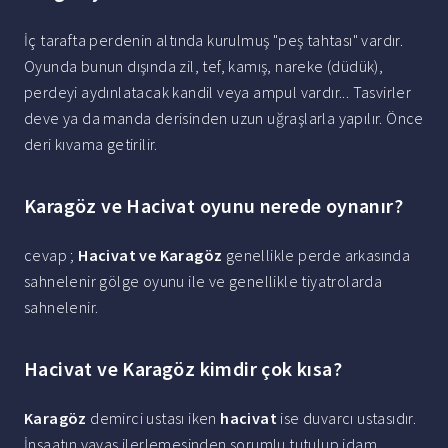
İç tarafta perdenin altında kurulmuş "peş tahtası" vardır.
Oyunda bunun dışında zil, tef, kamış, nareke (düdük),
perdeyi aydınlatacak kandil veya ampul vardır... Tasvirler
deve ya da manda derisinden uzun uğraşlarla yapılır. Önce
deri kıvama getirilir.
Karagöz ve Hacivat oyunu nerede oynanır?
cevap ;
Hacivat ve Karagöz
genellikle perde arkasında
sahnelenir gölge oyunu ile ve genellikle tiyatrolarda
sahnelenir.
Hacivat ve Karagöz kimdir çok kısa?
Karagöz
demirci ustası iken
hacivat
ise duvarcı ustasıdır.
İnşaatın yavaş ilerlemesinden sorumlu tutulup idam