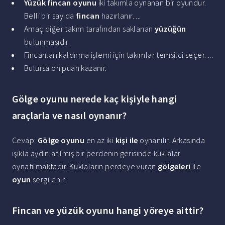
Yüzük fincan oyunu
iki takımla oynanan bir oyundur.
Belli bir sayıda
fincan
hazırlanır. ...
Amaç diğer takım tarafından saklanan
yüzüğün
bulunmasıdır.
Fincanları kaldırma işlemi için takımlar temsilci seçer. ...
Bulursa on puan kazanır.
Gölge oyunu nerede kaç kişiyle hangi
araçlarla ve nasıl oynanır?
Cevap:
Gölge oyunu
en az iki
kişi ile
oynanılır. Arkasında
ışıkla aydınlatılmış bir perdenin gerisinde kuklalar
oynatılmaktadır. Kuklaların perdeye vuran
gölgeleri
ile
oyun
sergilenir.
Fincan ve yüzük oyunu hangi yöreye aittir?