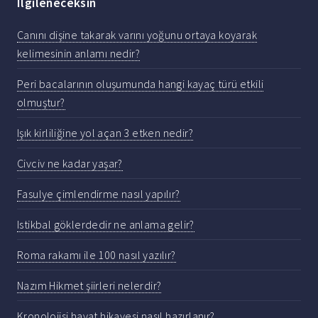
Ilgileneceksin
Canını dişine takarak varını yoğunu ortaya koyarak
kelimesinin anlamı nedir?
Peri bacalarının oluşumunda hangi kayaç türü etkili
olmuştur?
Işık kirliliğine yol açan 3 etken nedir?
Civciv ne kadar yaşar?
Fasulye çimlendirme nasıl yapılır?
Istikbal göklerdedir ne anlama gelir?
Roma rakamı ile 100 nasıl yazılır?
Nazım Hikmet şiirleri nelerdir?
Kronolojisi hayat hikayesi nasıl hazırlanır?