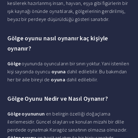
kesilerek hazırlanmış insan, hayvan, eşya gibi figürlerin bir
ışık kaynağı önünde oynatılarak, gölgelerinin gerdirilmiş,
beyaz bir perdeye düşürüldüğü gösteri sanatıdır.
Gölge oyunu nasıl oynanır kaç kişiyle
oynanır?
Gölge
oyununda oyuncuların bir sınırı yoktur. Yani istenilen
kişi sayısında oyuncu
oyuna
dahil edilebilir. Bu bakımdan
her bir aile bireyi de
oyuna
dahil edilebilir.
Gölge Oyunu Nedir ve Nasıl Oynanır?
Gölge oyununun
en belirgin özelliği doğaçlama
ilerlemesidir. Güncel olayları ve konuları mizahi bir dille
perdede oynatmak Karagöz sanatının olmazsa olmazıdır.
Gölge oyunu
en basit anlatım ile bir hiciv sanatıdır.