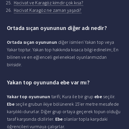
Hacivat ve Karagöz kimdir çok kısa?
Hacivat Karagöz ne zaman yaşadı?
Ortada sıçan oyununun diğer adı nedir?
Ortada sıçan oyununun
diğer isimleri Yakan top veya
Yakar toptur. Yakan top hakkında kısaca bilgi edinelim; En
bilinen ve en eğlenceli geleneksel oyunlarımızdan
birisidir.
Yakan top oyununda ebe var mı?
Yakar top oyununun
tarifi; Kura ile bir grup
ebe
seçilir.
Ebe
seçile grubun ikiye bölünerek 15'er metre mesafede
karşılıklı dururlar. Diğer grup ortaya geçerek topun olduğu
taraf karşısında dizilirler.
Ebe
olanlar topla karşıdaki
öğrencileri vurmaya çalışırlar.