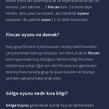
birinin altına ses çıkarmayacak ve kaymayacak bir pul vb.
konulur, yani saklanır. ... 3
fincan
kalır. 2 si bizim diye
kaldırır, dolu çıkar ise kazanır, aksi takdirde
oyunu
kaybeder. Bu şekilde
oyun
11-13 defa tekrarlanır.
Fincan oyunu ne demek?
Karşı grup fincanın içine konulan nesneyi belirli kurallar
çerçevesinde bulmayı amaçlar. son dört ya da iki
fincan
kalıncaya kadar boş olduğunu tahmin ettiği fincanları
kaldırmaya çalışır. Eğer son dört fincana sıra gelmeden
nesneyi bulursa karşı grup bir puan kazanır ve nesneyi
yeniden saklama hakkı elde eder.
Gölge oyunu nedir kısa bilgi?
Gölge Oyunu
geleneksel olarak hayvan derilerinden