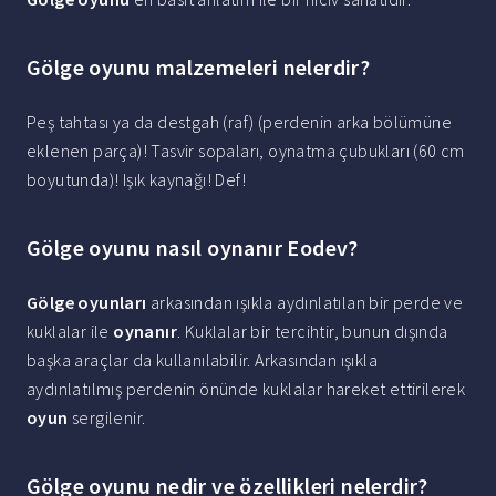
Gölge oyunu malzemeleri nelerdir?
Peş tahtası ya da destgah (raf) (perdenin arka bölümüne
eklenen parça)! Tasvir sopaları, oynatma çubukları (60 cm
boyutunda)! Işık kaynağı! Def!
Gölge oyunu nasıl oynanır Eodev?
Gölge oyunları
arkasından ışıkla aydınlatılan bir perde ve
kuklalar ile
oynanır
. Kuklalar bir tercihtir, bunun dışında
başka araçlar da kullanılabilir. Arkasından ışıkla
aydınlatılmış perdenin önünde kuklalar hareket ettirilerek
oyun
sergilenir.
Gölge oyunu nedir ve özellikleri nelerdir?