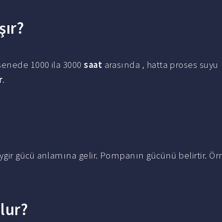
şır?
senede 1000 ila 3000
saat
arasında , hatta proses suyu
r
.
?
gir gücü anlamına gelir. Pompanın gücünü belirtir. Ör
lur?