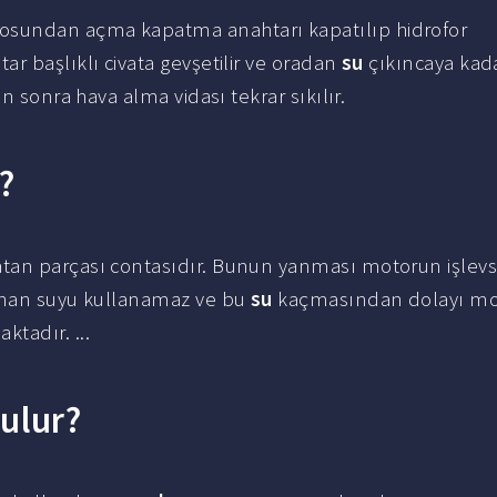
undan açma kapatma anahtarı kapatılıp hidrofor
r başlıklı civata gevşetilir ve oradan
su
çıkıncaya kad
n sonra hava alma vidası tekrar sıkılır.
?
tan parçası contasıdır. Bunun yanması motorun işlevs
lunan suyu kullanamaz ve bu
su
kaçmasından dolayı m
ktadır. ...
ulur?