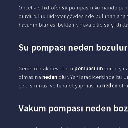
Öncelikle hidrofor
su
pompasın kumanda panos
durdurulur. Hidrofor gövdesinde bulunan anahta
havanın bitmesi beklenir. Hava bitip
su
çıktıkta
Su pompası neden bozulur
Genel olarak devirdaim
pompasının
sorun yara
olmasına
neden
olur. Yani araç içerisinde bu
çok ısınması ve hararet yapmasına
neden
olma
Vakum pompası neden boz