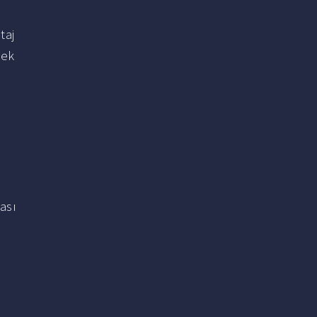
taj
cek
ası