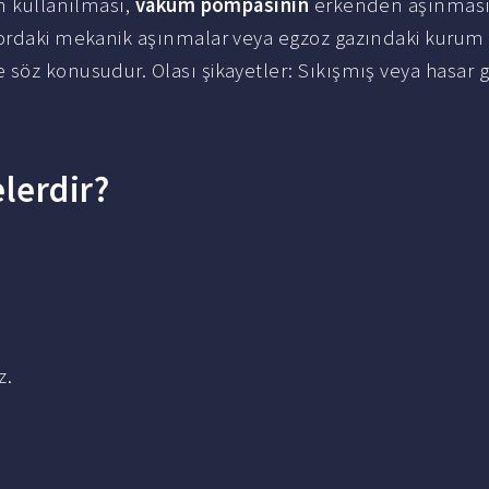
ın kullanılması,
vakum pompasının
erkenden aşınmas
otordaki mekanik aşınmalar veya egzoz gazındaki kurum
 söz konusudur. Olası şikayetler: Sıkışmış veya hasar
elerdir?
z.