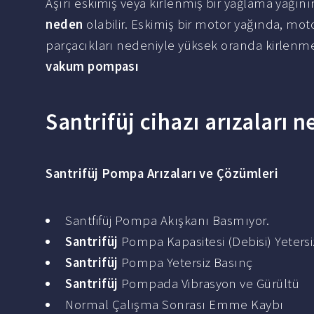
Aşırı eskimiş veya kirlenmiş bir yağlama yağın
neden
olabilir. Eskimiş bir motor yağında, m
parçacıkları nedeniyle yüksek oranda kirlenme
vakum pompası
Santrifüj cihazı arızaları n
Santrifüj
Pompa
Arızaları
ve Çözümleri
Santfifüj Pompa Akışkanı Basmıyor.
Santrifüj
Pompa Kapasitesi (Debisi) Yetersi
Santrifüj
Pompa Yetersiz Basınç
Santrifüj
Pompada Vibrasyon ve Gürültü
Normal Çalışma Sonrası Emme Kaybı