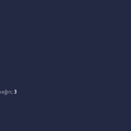
neğin;
3