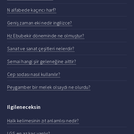
N alfabede kaçıncı harf?
Geniş zaman eki nedir ingilizce?
Hz Ebubekir döneminde ne olmuştur?
Sanat ve sanat çeşitleri nelerdir?
Semai hangi şiir geleneğine aittir?
Cep sodası nasıl kullanılır?
Peygamber bir melek olsaydı ne olurdu?
Ilgileneceksin
Halk kelimesinin zıt anlamlısı nedir?
LGS en az kaç yanlış?