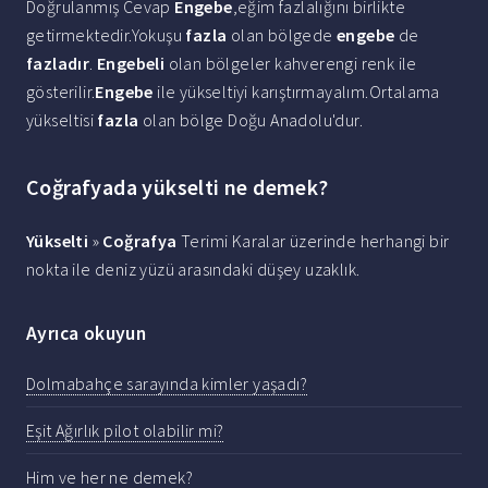
Doğrulanmış Cevap
Engebe
,eğim fazlalığını birlikte
getirmektedir.Yokuşu
fazla
olan bölgede
engebe
de
fazladır
.
Engebeli
olan bölgeler kahverengi renk ile
gösterilir.
Engebe
ile yükseltiyi karıştırmayalım.Ortalama
yükseltisi
fazla
olan bölge Doğu Anadolu'dur.
Coğrafyada yükselti ne demek?
Yükselti
»
Coğrafya
Terimi Karalar üzerinde herhangi bir
nokta ile deniz yüzü arasındaki düşey uzaklık.
Ayrıca okuyun
Dolmabahçe sarayında kimler yaşadı?
Eşit Ağırlık pilot olabilir mi?
Him ve her ne demek?