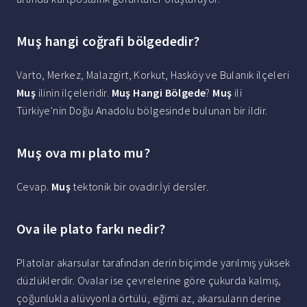
Muş hangi coğrafi bölgededir?
Varto, Merkez, Malazgirt, Korkut, Hasköy ve Bulanık ilçeleri
Muş
ilinin ilçeleridir.
Muş Hangi Bölgede
?
Muş
ili
Türkiye'nin Doğu Anadolu bölgesinde bulunan bir ildir.
Muş ova mı plato mu?
Cevap.
Muş
tektonik bir ovadır.İyi dersler.
Ova ile plato farkı nedir?
Platolar akarsular tarafından derin biçimde yarılmış yüksek
düzlüklerdir. Ovalar ise çevrelerine göre çukurda kalmış,
çoğunlukla alüvyonla örtülü, eğimi az, akarsuların derine