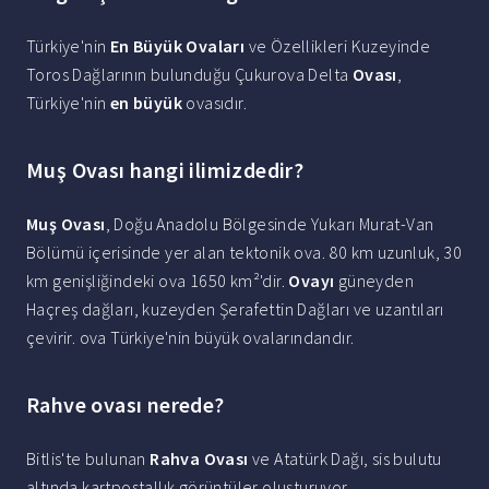
Türkiye'nin
En Büyük Ovaları
ve Özellikleri Kuzeyinde
Toros Dağlarının bulunduğu Çukurova Delta
Ovası
,
Türkiye'nin
en büyük
ovasıdır.
Muş Ovası hangi ilimizdedir?
Muş Ovası
, Doğu Anadolu Bölgesinde Yukarı Murat-Van
Bölümü içerisinde yer alan tektonik ova. 80 km uzunluk, 30
km genişliğindeki ova 1650 km²'dir.
Ovayı
güneyden
Haçreş dağları, kuzeyden Şerafettin Dağları ve uzantıları
çevirir. ova Türkiye'nin büyük ovalarındandır.
Rahve ovası nerede?
Bitlis'te bulunan
Rahva Ovası
ve Atatürk Dağı, sis bulutu
altında kartpostallık görüntüler oluşturuyor.