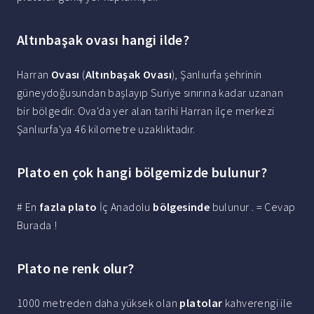
Altınbaşak ovası hangi ilde?
Harran
Ovası
(
Altınbaşak Ovası
), Şanlıurfa şehrinin
güneydoğusundan başlayıp Suriye sınırına kadar uzanan
bir bölgedir. Ova'da yer alan tarihi Harran ilçe merkezi
Şanlıurfa'ya 46 kilometre uzaklıktadır.
Plato en çok hangi bölgemizde bulunur?
# En
fazla plato
İç Anadolu
bölgesinde
bulunur . = Cevap
Burada !
Plato ne renk olur?
1000 metreden daha yüksek olan
platolar
kahverengi ile