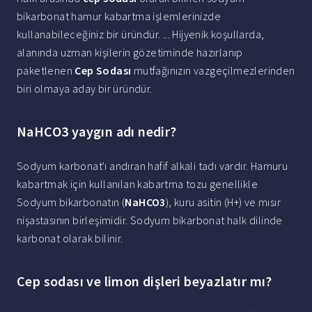
bikarbonat hamur kabartma işlemlerinizde
kullanabileceğiniz bir üründür. ... Hijyenik koşullarda,
alanında uzman kişilerin gözetiminde hazırlanıp
paketlenen
Cep Sodası
mutfağınızın vazgeçilmezlerinden
biri olmaya aday bir üründür.
NaHCO3 yaygın adı nedir?
Sodyum karbonat'ı andıran hafif alkali tadı vardır. Hamuru
kabartmak için kullanılan kabartma tozu genellikle
Sodyum bikarbonatın (
NaHCO3
), kuru asitin (H+) ve mısır
nişastasının birleşimidir. Sodyum bikarbonat halk dilinde
karbonat olarak bilinir.
Cep sodası ve limon dişleri beyazlatır mı?