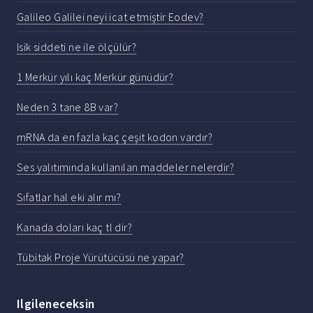
Galileo Galilei neyi icat etmiştir Eodev?
Isik siddeti ne ile ölçülür?
1 Merkür yılı kaç Merkür günüdür?
Neden 3 tane 8B var?
mRNA da en fazla kaç çeşit kodon vardır?
Ses yalıtımında kullanılan maddeler nelerdir?
Sıfatlar hal eki alır mı?
Kanada doları kaç tl dir?
Tübitak Proje Yürütücüsü ne yapar?
Ilgileneceksin