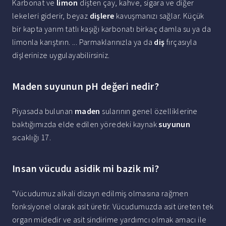
Karbonat ve
limon
dişten çay, kahve, sigara ve diğer
lekeleri giderir, beyaz
dişlere
kavuşmanızı sağlar. Küçük
bir kapta yarım tatlı kaşığı karbonatı birkaç damla su ya da
limonla karıştırın. ... Parmaklarınızla ya da
diş
fırçasıyla
dişlerinize uygulayabilirsiniz.
Maden suyunun pH değeri nedir?
Piyasada bulunan
maden
sularının genel özelliklerine
baktığımızda elde edilen yöredeki kaynak
suyunun
sıcaklığı 17.
Insan vücudu asidik mi bazik mi?
"Vücudumuz alkali dizayn edilmiş olmasına rağmen
fonksiyonel olarak asit üretir. Vücudumuzda asit üreten tek
organ midedir ve asit sindirime yardımcı olmak amacı ile