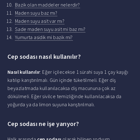
Bazik olan maddeler nelerdir?
Maden suyu baz mı?
Maden suyu asit var mı?
Sade maden suyu asit mi baz mı?
Yumurta asidik mi bazik mi?
Cep sodası nasıl kullanılır?
Nasıl kullanılır
: Eğer içilecekse 1 sürahi suya 1 çay kaşığı
katılıp karıştırılmalı. Gün içinde tüketilmeli. Eğer diş
beyazlatmada kullanılacaksa diş macununa çok az
dökülmeli. Eğer sivilce temizliğinde kullanılacaksa da
yoğurda ya da limon suyuna karıştırılmalı.
Cep sodası ne işe yarıyor?
Halk arasında
cep sodası
olarak bilinen sodyum