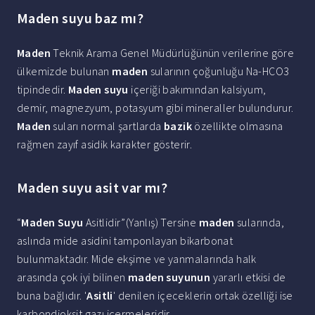
Maden suyu baz mı?
Maden
Teknik Arama Genel Müdürlüğünün verilerine göre
ülkemizde bulunan
maden
sularının çoğunluğu Na-HCO3
tipindedir.
Maden suyu
içeriği bakımından kalsiyum,
demir, magnezyum, potasyum gibi mineraller bulundurur.
Maden
suları normal şartlarda
bazik
özellikte olmasına
rağmen zayıf asidik karakter gösterir.
Maden suyu asit var mı?
“
Maden Suyu
Asitlidir”(Yanlış) Tersine
maden
sularında,
aslında mide asidini tamponlayan bikarbonat
bulunmaktadır. Mide ekşime ve yanmalarında halk
arasında çok iyi bilinen
maden suyunun
yararlı etkisi de
buna bağlıdır. '
Asitli
' denilen içeceklerin ortak özelliği ise
karbondioksit gazı içermeleridir.