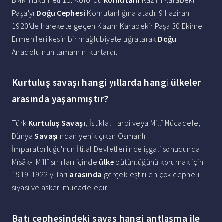
BMM Hükümeti 15. Kolordu
komutanı
Kazım Karabekir
Paşa'yı
Doğu Cephesi
Komutanlığına atadı. 9 Haziran
1920'de harekete geçen Kazım Karabekir Paşa 30 Ekime
Ermenileri kesin bir mağlubiyete uğratarak
Doğu
Anadolu'nun tamamını kurtardı.
Kurtuluş savaşı hangi yıllarda hangi ülkeler
arasında yaşanmıştır?
Türk
Kurtuluş Savaşı
, İstiklal Harbi veya Millî Mücadele, I.
Dünya
Savaşı
'ndan yenik çıkan Osmanlı
İmparatorluğu'nun İtilaf Devletleri'nce işgali sonucunda
Mîsâk-ı Millî sınırları içinde
ülke
bütünlüğünü korumak için
1919-1922 yılları
arasında
gerçekleştirilen çok cepheli
siyasi ve askeri mücadeledir.
Batı cephesindeki savaş hangi antlaşma ile