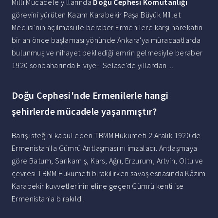
Milli Mücadele yıllarında
Doğu Cephesi Komutanlığı
görevini yürüten Kazım Karabekir Paşa Büyük Millet
Meclisi'nin açılması ile beraber Ermenilere karşı harekatın
bir an önce başlaması yönünde Ankara'ya müracaatlarda
bulunmuş ve nihayet beklediği emrin gelmesiyle beraber
1920 sonbaharında Elviye-i Selase'de yıllardan ...
Doğu Cephesi'nde Ermenilerle hangi
şehirlerde mücadele yaşanmıştır?
Barış isteğini kabul eden TBMM Hükümeti 2 Aralık 1920'de
Ermenistan'la Gümrü Antlaşması'nı imzaladı. Antlaşmaya
göre Batum, Sarıkamış, Kars, Ağrı, Erzurum, Artvin, Oltu ve
çevresi TBMM Hükümeti bırakılırken savaş esnasında Kâzım
Karabekir kuvvetlerinin eline geçen Gümrü kenti ise
Ermenistan'a bırakıldı.