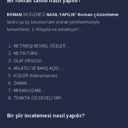
Bir roman tahlili nasıl yapılır?
ROMAN
İNCELEMESİ
NASIL YAPILIR
?
Roman çözümleme
süreci şu üç sorunun tam olarak yanıtlanmasıyla
tamamlanır: 1- Kitapta ne anlatılıyor?...
METİNDIŞI NESNEL ÖĞELER. ...
METİN TÜRÜ ...
OLAY ÖRGÜSÜ ...
ANLATICI VE BAKIŞ AÇISI. ...
KİŞİLER (Kahramanlar) ...
ZAMAN. ...
MEKAN (UZAM) ...
TEMATİK (İZLEKSEL) YAPI.
Bir şiir incelemesi nasıl yapılır?