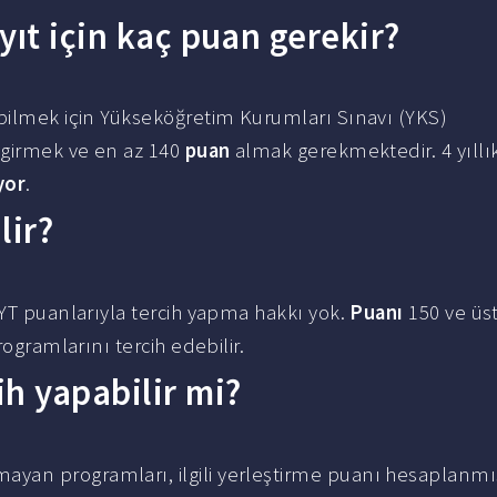
yıt için kaç puan gerekir?
bilmek için Yükseköğretim Kurumları Sınavı (YKS)
) girmek ve en az 140
puan
almak gerekmektedir. 4 yıllık
yor
.
lir?
TYT puanlarıyla tercih yapma hakkı yok.
Puanı
150 ve üst
rogramlarını tercih edebilir.
h yapabilir mi?
yan programları, ilgili yerleştirme puanı hesaplanm