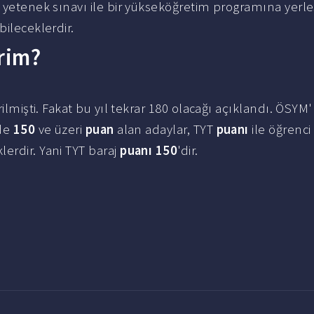
 yetenek sınavı ile bir yükseköğretim programına yerleş
ileceklerdir.
rim?
rilmişti. Fakat bu yıl tekrar 180 olacağı açıklandı. ÖSYM
'de
150
ve üzeri
puan
alan adaylar, TYT
puanı
ile öğrenci
erdir. Yani TYT baraj
puanı 150
'dir.