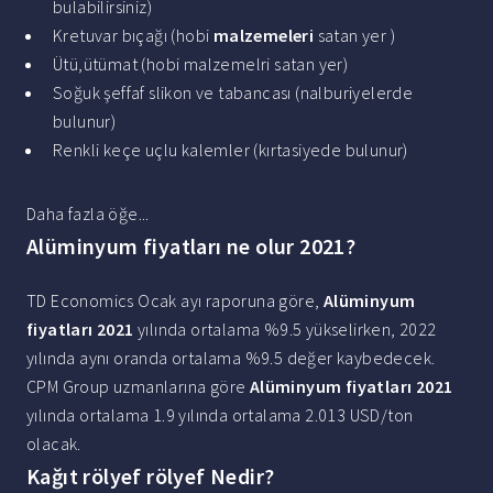
bulabilirsiniz)
Kretuvar bıçağı (hobi
malzemeleri
satan yer )
Ütü,ütümat (hobi malzemelri satan yer)
Soğuk şeffaf slikon ve tabancası (nalburiyelerde
bulunur)
Renkli keçe uçlu kalemler (kırtasiyede bulunur)
Daha fazla öğe...
Alüminyum fiyatları ne olur 2021?
TD Economics Ocak ayı raporuna göre,
Alüminyum
fiyatları 2021
yılında ortalama %9.5 yükselirken, 2022
yılında aynı oranda ortalama %9.5 değer kaybedecek.
CPM Group uzmanlarına göre
Alüminyum fiyatları 2021
yılında ortalama 1.9 yılında ortalama 2.013 USD/ton
olacak.
Kağıt rölyef rölyef Nedir?