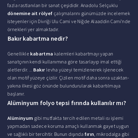
fazla rastlanılan bir sanat çeşididir. Anadolu Selçuklu
dönemine ait rölyef
çalışmalarını günümüzde incelemek
isteyenler için Divriği Ulu Cami ve Niğde Alaaddin Cami'nde
örnekleri yer almaktadır.
Bakır kabartma nedir?
Genellikle
kabartma
kalemleri kabartmayı yapan
sanatçının kendi kullanımına göre tasarlayıp imal ettiği
aletlerdir. ...
Bakır
levha yüzeyi temizlenerek işlenecek
olan motif yüzeye çizilir. Çizilen motif daha sonra uzaktan-
yakına ilkesi göz önünde bulundurularak kabartılmaya
başlanır.
Alüminyum folyo tepsi fırında kullanılır mı?
Alüminyum
gibi mutfakta tercih edilen metali ısı işlemi
yapmadan sadece koruma amaçlı kullanmak gayet uygun
ve sağlıklı bir tercihtir. Bunun dışında
fırın
, mikrodalga gibi