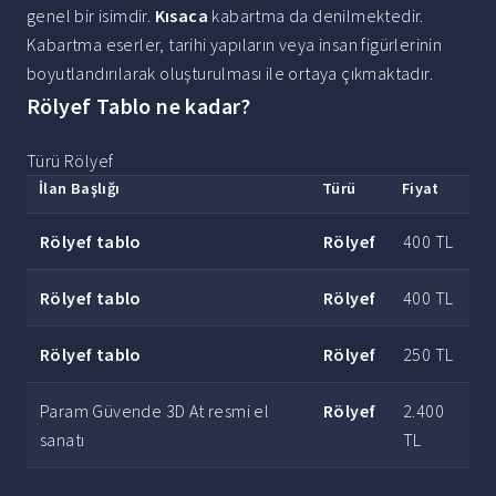
genel bir isimdir.
Kısaca
kabartma da denilmektedir.
Kabartma eserler, tarihi yapıların veya insan figürlerinin
boyutlandırılarak oluşturulması ile ortaya çıkmaktadır.
Rölyef Tablo ne kadar?
Türü Rölyef
İlan Başlığı
Türü
Fiyat
Rölyef tablo
Rölyef
400 TL
Rölyef tablo
Rölyef
400 TL
Rölyef tablo
Rölyef
250 TL
Param Güvende 3D At resmi el
Rölyef
2.400
sanatı
TL