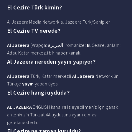
El Cezire Türk kimin?
Al Jazeera Media Network al Jazeera Türk/Sahipler
El Cezire TV nerede?
Al Jazeera
(Arapça: الجزيرة, romanize:
El
Cezire; anlamı:
Ada), Katar merkezli bir haber kanalı.
Al Jazeera nereden yayın yapıyor?
Al Jazeera
Türk, Katar merkezli
Al Jazeera
Network'ün
Türkçe
yayın
yapan üyesi.
El Cezire hangi uyduda?
AL JAZEERA
ENGLISH kanalını izleyebilmeniz için çanak
anteninizin Türksat 4A uydusuna ayarlı olması
gerekmektedir.
El Cezire ne zaman kuruldu?