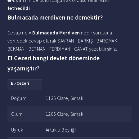
el
-Eş'arî'nin de bulunduğu Irak ordusu tarafından
fethedildi
.
Bulmacada merdiven ne demektir?
Cevap ne =
Bulmacada Merdiven
nedir sorusuna
verilecek cevap olarak SAVRAN - BARKIŞ - BAROMAK -
BEKMAN - BETMAN - FERDİMAN - GANAT yazabilirsiniz.
El Cezeri hangi devlet döneminde
yaşamıştır?
El
-
Cezeri
Doğum
1136 Cizre, Şırnak
Ölüm
1206 Cizre, Şırnak
Uyruk
Artuklu Beyliği