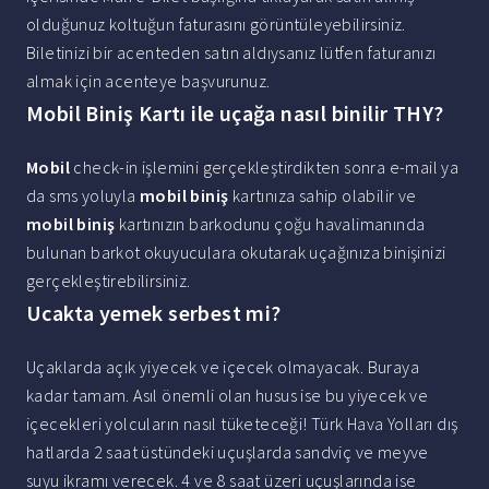
olduğunuz koltuğun faturasını görüntüleyebilirsiniz.
Biletinizi bir acenteden satın aldıysanız lütfen faturanızı
almak için acenteye başvurunuz.
Mobil Biniş Kartı ile uçağa nasıl binilir THY?
Mobil
check-in işlemini gerçekleştirdikten sonra e-mail ya
da sms yoluyla
mobil biniş
kartınıza sahip olabilir ve
mobil biniş
kartınızın barkodunu çoğu havalimanında
bulunan barkot okuyuculara okutarak uçağınıza binişinizi
gerçekleştirebilirsiniz.
Ucakta yemek serbest mi?
Uçaklarda açık yiyecek ve içecek olmayacak. Buraya
kadar tamam. Asıl önemli olan husus ise bu yiyecek ve
içecekleri yolcuların nasıl tüketeceği! Türk Hava Yolları dış
hatlarda 2 saat üstündeki uçuşlarda sandviç ve meyve
suyu ikramı verecek. 4 ve 8 saat üzeri uçuşlarında ise