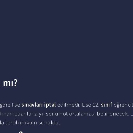
k mı?
göre lise
sınavları iptal
edilmedi. Lise 12.
sınıf
öğrencil
lınan puanlarla yıl sonu not ortalaması belirlenecek. L
a tercih imkanı sunuldu.