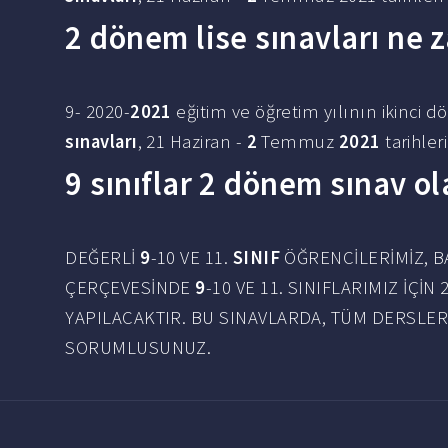
2 dönem lise sınavları ne
9- 2020-
2021
eğitim ve öğretim yılının ikinci 
sınavları
, 21 Haziran -
2
Temmuz
2021
tarihler
9 sınıflar 2 dönem sınav o
DEĞERLİ
9
-10 VE 11.
SINIF
ÖĞRENCİLERİMİZ, BA
ÇERÇEVESİNDE
9
-10 VE 11. SINIFLARIMIZ İÇİ
YAPILACAKTIR. BU SINAVLARDA, TÜM DERSLE
SORUMLUSUNUZ.