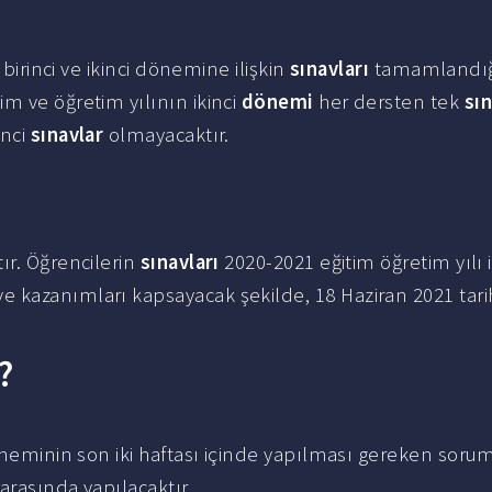
 birinci ve ikinci dönemine ilişkin
sınavları
tamamlandığı
m ve öğretim yılının ikinci
dönemi
her dersten tek
sı
inci
sınavlar
olmayacaktır.
ır. Öğrencilerin
sınavları
2020-2021 eğitim öğretim yılı i
 kazanımları kapsayacak şekilde, 18 Haziran 2021 tari
?
döneminin son iki haftası içinde yapılması gereken soru
arasında yapılacaktır.