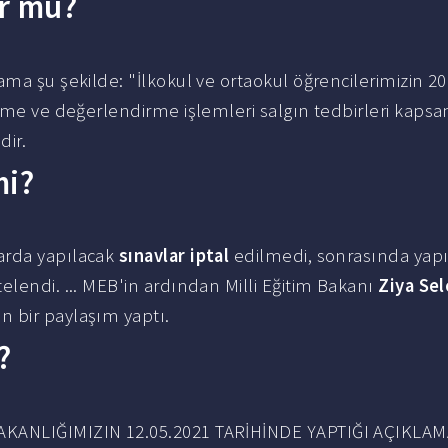
ur mu?
ama şu şekilde: "İlkokul ve ortaokul öğrencilerimizin 2
çme ve değerlendirme işlemleri salgın tedbirleri kaps
dir.
mi?
arda yapılacak
sınavlar iptal
edilmedi, sonrasında yap
telendi. ... MEB'in ardından Milli Eğitim Bakanı
Ziya Se
 bir paylaşım yaptı.
?
KANLIĞIMIZIN 12.05.2021 TARİHİNDE YAPTIĞI AÇIKLA