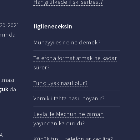
Hangi ülkede ilişki serbest?
020-2021
Ilgileneceksin
amında
Muhayyilesine ne demek?
Telefona format atmak ne kadar
sürer?
ılması
Tunç uyak nasıl olur?
lçuk
da
Vernikli tahta nasıl boyanır?
Leyla ile Mecnun ne zaman
yayından kaldırıldı?
MA
Küçük tuşlu telefonlar kaç lira?