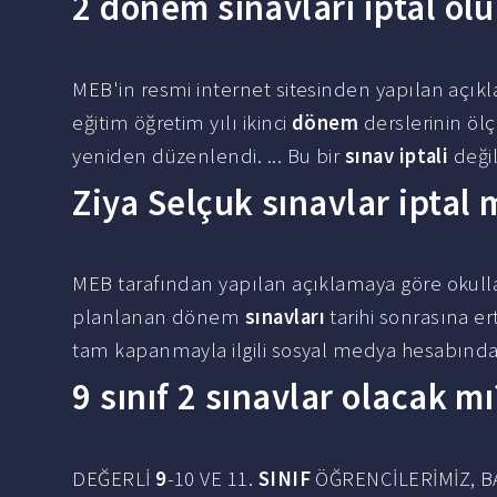
2 dönem sınavları iptal ol
MEB'in resmi internet sitesinden yapılan açıkl
eğitim öğretim yılı ikinci
dönem
derslerinin öl
yeniden düzenlendi. ... Bu bir
sınav iptali
değil
Ziya Selçuk sınavlar iptal 
MEB tarafından yapılan açıklamaya göre okull
planlanan dönem
sınavları
tarihi sonrasına er
tam kapanmayla ilgili sosyal medya hesabından
9 sınıf 2 sınavlar olacak mı
DEĞERLİ
9
-10 VE 11.
SINIF
ÖĞRENCİLERİMİZ, BA