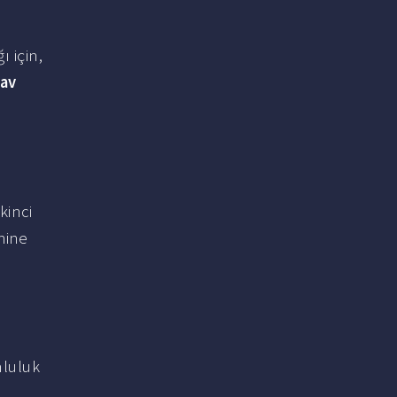
 için,
nav
kinci
hine
mluluk