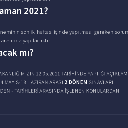
 zaman 2021?
döneminin son iki haftası içinde yapılması gereken soru
i arasında yapılacaktır.
lacak mı?
KANLIĞIMIZIN 12.05.2021 TARİHİNDE YAPTIĞI AÇIKLA
N 24 MAYIS-18 HAZİRAN ARASI
2
.
DÖNEM
SINAVLARI
RDEN - TARİHLERİ ARASINDA İŞLENEN KONULARDAN