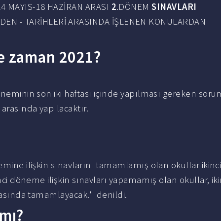
N 24 MAYIS-18 HAZİRAN ARASI
2
.DÖNEM
SINAVLARI
RDEN - TARİHLERİ ARASINDA İŞLENEN KONULARDAN
ne zaman 2021?
döneminin son iki haftası içinde yapılması gereken soru
i arasında yapılacaktır.
emine ilişkin sınavlarını tamamlamış olan okullar ikinc
inci döneme ilişkin sınavları yapamamış olan okullar, iki
arasında tamamlayacak.'' denildi.
 mı?