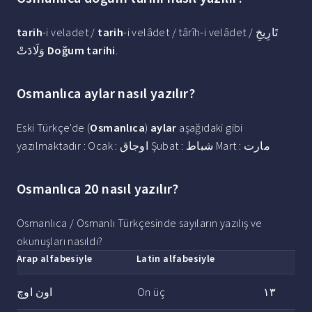
tarih
-i veladet /
tarih
-i velâdet / târîh-i velâdet / تَارِيخِ
وَلَادَتْ
Doğum tarihi
.
Osmanlıca aylar nasıl yazılır?
Eski Türkçe'de (
Osmanlıca
)
aylar
aşağıdaki gibi
yazılmaktadır : Ocak : اوجاق Şubat : شباط Mart : مارت
Osmanlıca 20 nasıl yazılır?
Osmanlıca / Osmanlı Türkçesinde sayıların yazılış ve
okunuşları nasıldı?
Arap alfabesiyle
Latin alfabesiyle
اون اوچ
On üç
١٣