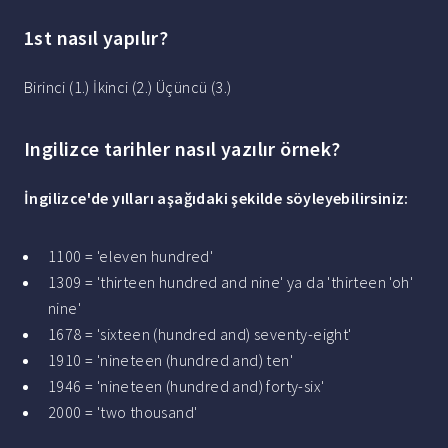
1st nasıl yapılır?
Birinci (1.) İkinci (2.) Üçüncü (3.)
Ingilizce tarihler nasıl yazılır örnek?
İngilizce
'de yılları aşağıdaki şekilde söyleyebilirsiniz:
1100 = 'eleven hundred'
1309 = 'thirteen hundred and nine' ya da 'thirteen 'oh'
nine'
1678 = 'sixteen (hundred and) seventy-eight'
1910 = 'nineteen (hundred and) ten'
1946 = 'nineteen (hundred and) forty-six'
2000 = 'two thousand'