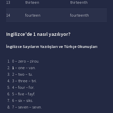
13
thirteen
thirteenth
14
fourteen
fourteenth
Ingilizce'de 1 nasıl yazılıyor?
İngilizce
Sayıların Yazılışları ve Türkçe Okunuşları
0 – zero – zirou.
1
– one – van.
2 – two – tu.
3 – three – tıri.
4 – four – for.
5 – five – fayf.
6 – six – siks.
7 – seven – sevın.