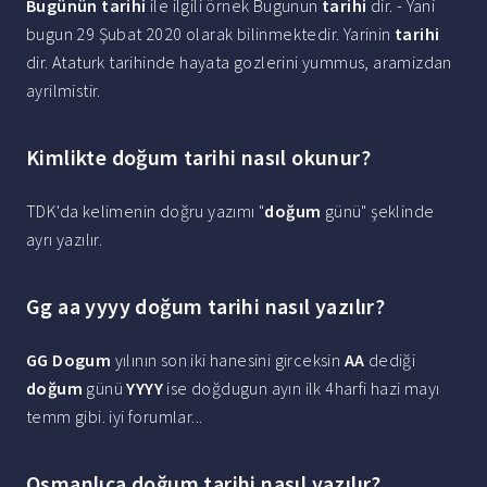
Bugünün tarihi
ile ilgili örnek Bugunun
tarihi
dir. - Yani
bugun 29 Şubat 2020 olarak bilinmektedir. Yarinin
tarihi
dir. Ataturk tarihinde hayata gozlerini yummus, aramizdan
ayrilmistir.
Kimlikte doğum tarihi nasıl okunur?
TDK'da kelimenin doğru yazımı "
doğum
günü" şeklinde
ayrı yazılır.
Gg aa yyyy doğum tarihi nasıl yazılır?
GG Dogum
yılının son iki hanesini girceksin
AA
dediği
doğum
günü
YYYY
ise doğdugun ayın ilk 4harfi hazi mayı
temm gibi. iyi forumlar...
Osmanlıca doğum tarihi nasıl yazılır?