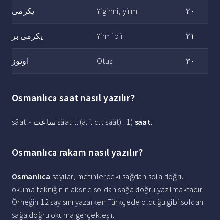
یكرمی
Yigirmi, yirmi
٢٠
یكرمی بر
Yirmi bir
٢١
اوتوز
Otuz
٣٠
Osmanlıca saat nasıl yazılır?
sâat ~ ساعت sâat ::: (a. i. c. : sâât) : 1)
saat
.
Osmanlıca rakam nasıl yazılır?
Osmanlıca
sayılar, metinlerdeki sağdan sola doğru
okuma tekniğinin aksine soldan sağa doğru yazılmaktadır.
Örneğin 12 sayısını yazarken Türkçede olduğu gibi soldan
sağa doğru okuma gerçekleşir.