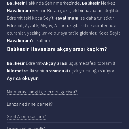
Balıkesir
Hakkında Şehir merkezinde,
Balıkesir
Merkez
Havalimanı
yer alır. Burası çok işlek bir havaalanı değildir.
Edremit'teki Koca Seyit
Havalimanı
ise daha turistiktir.
Edremit, Ayvalık, Akçay, Altınoluk gibi sahil kesimlerinde
oturanlar, yazlıkçılar ve buraya tatile gidenler, Koca Seyit
Havalimanı
'nı kullanır.
Balıkesir Havaalanı akçay arası kaç km?
Balıkesir
Edremit-
Akçay arası
uçuş mesafesi toplam 8
kilometre
. İki şehir
arasındaki
uçak yolculuğu sürüyor.
Ayrıca okuyun
Marmaray hangi ilçelerden geçiyor?
Lahza nedir ne demek?
Seat Arona kac lira?
Lgbtq açılımı nedir?