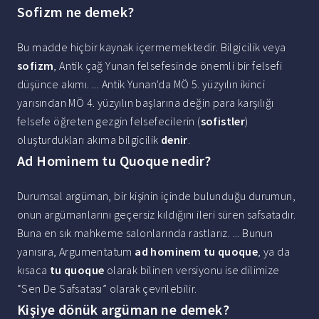
Sofizm ne demek?
Bu madde hiçbir kaynak içermemektedir. Bilgicilik veya
sofizm
, Antik çağ Yunan felsefesinde önemli bir felsefi
düşünce akımı. ... Antik Yunan'da MÖ 5. yüzyılın ikinci
yarısından MÖ 4. yüzyılın başlarına değin para karşılığı
felsefe öğreten gezgin felsefecilerin (
sofistler
)
oluşturdukları akıma bilgicilik
denir
.
Ad Hominem tu Quoque nedir?
Durumsal argüman, bir kişinin içinde bulunduğu durumun,
onun argümanlarını geçersiz kıldığını ileri süren safsatadır.
Buna en sık mahkeme salonlarında rastlarız. ... Bunun
yanısıra, Argumentatum
ad hominem tu quoque
, ya da
kısaca
tu quoque
olarak bilinen versiyonu ise dilimize
“Sen De Safsatası” olarak çevrilebilir.
Kişiye dönük argüman ne demek?