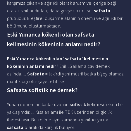
karşımıza çıkan ve ağırlıklı olarak anlam ve içeriğe bağlı
olarak sınıflandırılan, daha gevşek bir dilsel
safsata
grubudur. Eleştirel düşünme alanının önemli ve ağırlıklı bir
bölümünü oluşturmaktadır.
Eski Yunanca kökenli olan safsata
kelimesinin kökeninin anlamı nedir?
Eski Yunanca kökenli olan
"
safsata
"
kelimesinin
kökeninin anlamı nedir
? Ehill. Sallama çay demek
aslinda. ...
Safsata
= lakirdi yani müsrif baska bişey olamaz
mantık dışı olur şayet ehil ise !
Safsata sofistik ne demek?
Yunan dönemine kadar uzanan
sofistik
kelimesi felsefi bir
yaklaşımdır. ... Kısa anlamı ile TDK üzerinden bilgicilik
ifadesi taşır. Bu kelime aynı zamanda yanıltıcı ya da
safsata
olarak da karşılık buluyor.