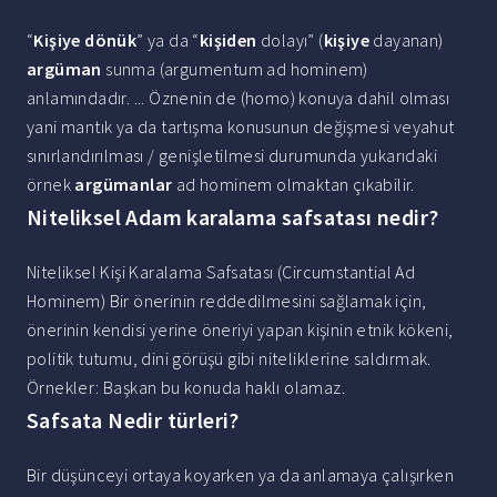
“
Kişiye dönük
” ya da “
kişiden
dolayı” (
kişiye
dayanan)
argüman
sunma (argumentum ad hominem)
anlamındadır. ... Öznenin de (homo) konuya dahil olması
yani mantık ya da tartışma konusunun değişmesi veyahut
sınırlandırılması / genişletilmesi durumunda yukarıdaki
örnek
argümanlar
ad hominem olmaktan çıkabilir.
Niteliksel Adam karalama safsatası nedir?
Niteliksel Kişi Karalama Safsatası (Circumstantial Ad
Hominem) Bir önerinin reddedilmesini sağlamak için,
önerinin kendisi yerine öneriyi yapan kişinin etnik kökeni,
politik tutumu, dini görüşü gibi niteliklerine saldırmak.
Örnekler: Başkan bu konuda haklı olamaz.
Safsata Nedir türleri?
Bir düşünceyi ortaya koyarken ya da anlamaya çalışırken