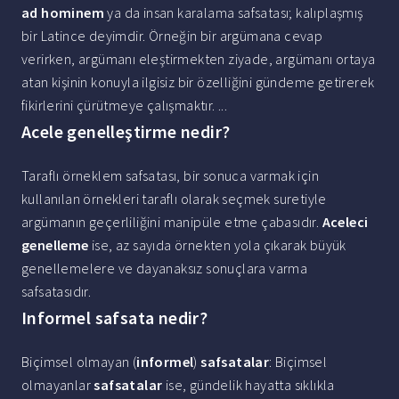
ad hominem
ya da insan karalama safsatası; kalıplaşmış
bir Latince deyimdir. Örneğin bir argümana cevap
verirken, argümanı eleştirmekten ziyade, argümanı ortaya
atan kişinin konuyla ilgisiz bir özelliğini gündeme getirerek
fikirlerini çürütmeye çalışmaktır. ...
Acele genelleştirme nedir?
Taraflı örneklem safsatası, bir sonuca varmak için
kullanılan örnekleri taraflı olarak seçmek suretiyle
argümanın geçerliliğini manipüle etme çabasıdır.
Aceleci
genelleme
ise, az sayıda örnekten yola çıkarak büyük
genellemelere ve dayanaksız sonuçlara varma
safsatasıdır.
Informel safsata nedir?
Biçimsel olmayan (
informel
)
safsatalar
: Biçimsel
olmayanlar
safsatalar
ise, gündelik hayatta sıklıkla