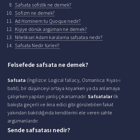
Safsata sofistik ne demek?
Sofizm ne demek?
Ad Hominem tu Quoque nedir?
Kişiye dönük argüman ne demek?
Niteliksel Adam karalama safsatası nedir?
Safsata Nedir türleri?
Felsefede safsata ne demek?
Safsata
(İngilizce: Logical fallacy, Osmanlıca: Kıyas-ı
batıl), bir düşünceyi ortaya koyarken ya da anlamaya
çalışırken yapılan yanlış çıkarsamadır.
Safsatalar
ilk
bakışta geçerli ve ikna edici gibi görülebilen fakat
yakından bakıldığında kendilerini ele veren sahte
argümanlardır.
Sende safsatası nedir?