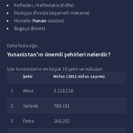
Keftedes / Keftedakia (Köfte)
Pastiçiyo (Fırında beşamelli makarna)
Horiatiki (
Yunan
salatası)
Bugaça (Börek)
Daha fazla öğe...
Yunanistan'ın önemli şehirleri nelerdir?
İşte Yunanistan'ın en büyük 10 şehri ve nüfusları:
Şehir
Nüfus (2011 nüfus sayımı)
1
Atina
3.218.218
2
Selanik
789.191
3
Patra
168.202