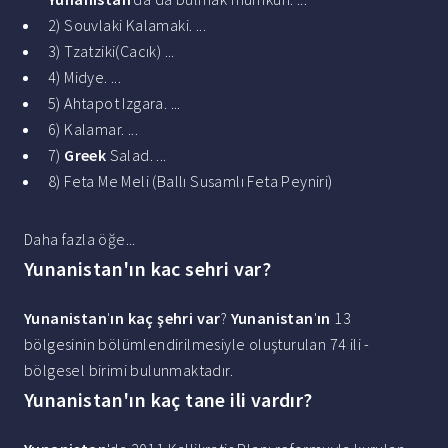
2) Souvlaki Kalamaki. ...
3) Tzatziki(Cacık) ...
4) Midye. ...
5) Ahtapot Izgara. ...
6) Kalamar. ...
7)
Greek
Salad. ...
8) Feta Me Meli (Ballı Susamlı Feta Peyniri)
Daha fazla öğe...
Yunanistan'ın kac sehri var?
Yunanistan
'
ın kaç şehri var
?
Yunanistan
'
ın
13
bölgesinin bölümlendirilmesiyle oluşturulan 74 ili -
bölgesel birimi bulunmaktadır.
Yunanistan'ın kaç tane ili vardır?