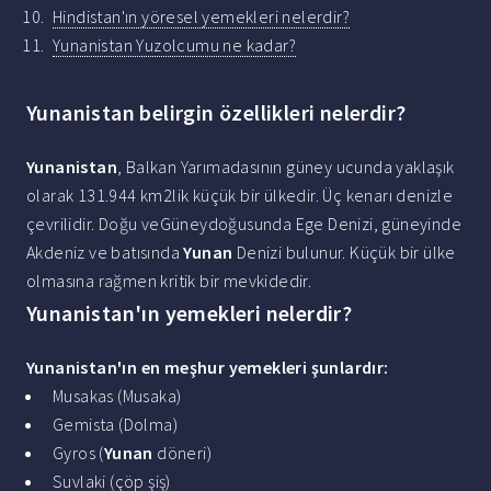
Hindistan'ın yöresel yemekleri nelerdir?
Yunanistan Yuzolcumu ne kadar?
Yunanistan belirgin özellikleri nelerdir?
Yunanistan
, Balkan Yarımadasının güney ucunda yaklaşık
olarak 131.944 km2lik küçük bir ülkedir. Üç kenarı denizle
çevrilidir. Doğu veGüneydoğusunda Ege Denizi, güneyinde
Akdeniz ve batısında
Yunan
Denizi bulunur. Küçük bir ülke
olmasına rağmen kritik bir mevkidedir.
Yunanistan'ın yemekleri nelerdir?
Yunanistan
'
ın en
meşhur
yemekleri
şunlardır:
Musakas (Musaka)
Gemista (Dolma)
Gyros (
Yunan
döneri)
Suvlaki (çöp şiş)