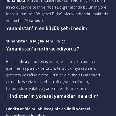
Yunanistan
'da 2011 Kallikratis Planı reformuyla kurulan
ikinci düzeyde olan ve "İdari Bölge" altında bulunan yörel
idare kurumları "Bölgesel Birim" olarak adlandırılmaktadır
ve bunlar 74
tanedir
.
Yunanistan'ın en küçük şehri nedir?
Yunanistan
'
ın küçük şehri
Parga.
Yunanistan'a ne ihraç ediyoruz?
Başlıca
ihraç
ürünleri işlenmiş ve ham gıda ürünleri,
işlenmemiş pamuk ve tütün, tekstil, kimya ürünleri,
çimento ve rafine petrol ürünleridir. İthalat kalemleri
arasında ise yiyecek, elektrikli eşya, makineler,
hammadde, yakıt-yağ önemli yer tutmaktadır.
Hindistan'ın yöresel yemekleri nelerdir?
Hindistan
'da bulabileceğiniz
en
ünlü
yöresel
lezzetlerden bazıları: