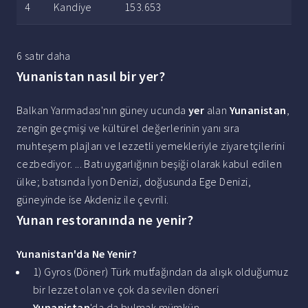
4
Kandiye
153.653
6 satır daha
Yunanistan nasıl bir yer?
Balkan Yarımadası'nın güney ucunda
yer
alan
Yunanistan
,
zengin geçmişi ve kültürel değerlerinin yanı sıra
muhteşem plajları ve lezzetli yemekleriyle ziyaretçilerini
cezbediyor. ... Batı uygarlığının beşiği olarak kabul edilen
ülke; batısında İyon Denizi, doğusunda Ege Denizi,
güneyinde ise Akdeniz ile çevrili.
Yunan restoranında ne yenir?
Yunanistan
'da Ne
Yenir
?
1) Gyros (Döner) Türk mutfağından da alışık olduğumuz
bir lezzet olan ve çok da sevilen döneri
Yunanistan
'da da bulmak mümkün. ...