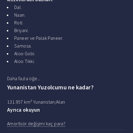
Dal.
Naan.
Roti.
Briyani.
Paneer ve Palak Paneer.
Samosa.
Aloo Gobi.
Aloo Tikki.
Daha fazla öğe...
Yunanistan Yuzolcumu ne kadar?
131.957 km² Yunanistan/Alan
Ayrıca okuyun
Amortisör değişimi kaç para?