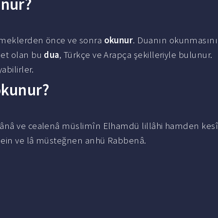
unur?
emeklerden önce ve sonra
okunur
. Duanın okunmasın
net olan bu
dua
, Türkçe ve Arapça şekilleriyle bulunur.
bilirler.
okunur?
ekânâ ve cealenâ müslimîn Elhamdü lillâhi hamden kes
ddein ve lâ müsteğnen anhü Rabbenâ.