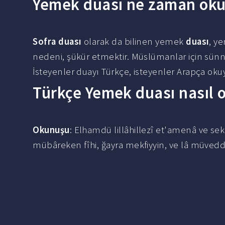
Yemek duası ne zaman ok
Sofra duası
olarak da bilinen yemek
duası
, y
nedeni, şükür etmektir. Müslümanlar için sün
İsteyenler duayı Türkçe, isteyenler Arapça okuya
Türkçe Yemek duası nasıl 
Okunuşu
: Elhamdü lillâhillezî et'amenâ ve s
mübâreken fîhi, ğayra mekfiyyin, ve lâ müve