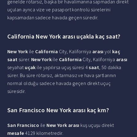
genelde rötarsız, başka bir havalimanına sapmadan direkt
uçulan ayrıca vize ve pasaport kontrolü sürelerini
kapsamadan sadece havada geçen süredir.
California New York arası uçakla kaç saat?
New York
ile
California
City, Kaliforniya
arası
yol
kaç
saat
sürer.
New York
ile
California
City, Kaliforniya
arası
seyahat
uçak
ile yapılırsa uçuş süresi 4
saat
, 50 dakika
sürer. Bu süre rötarsız, aktarmasız ve hava şartlarının
normal olduğu sadece havada geçen direkt uçuç
süresidir.
San Francisco New York arası kaç km?
San Francisco
ile
New York arası
kuş uçuşu direkt
mesafe
4129 kilometredir.