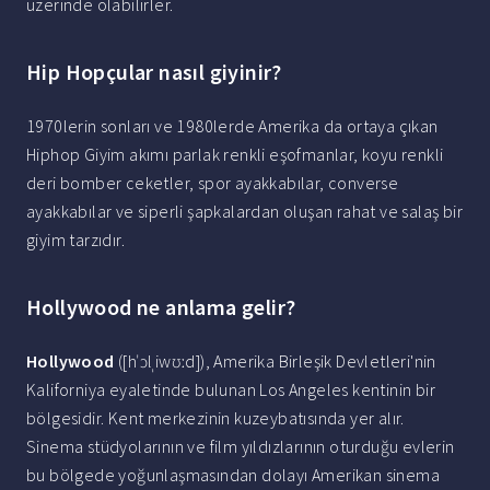
üzerinde olabilirler.
Hip Hopçular nasıl giyinir?
1970lerin sonları ve 1980lerde Amerika da ortaya çıkan
Hiphop Giyim akımı parlak renkli eşofmanlar, koyu renkli
deri bomber ceketler, spor ayakkabılar, converse
ayakkabılar ve siperli şapkalardan oluşan rahat ve salaş bir
giyim tarzıdır.
Hollywood ne anlama gelir?
Hollywood
([hˈɔlˌiwʊːd]), Amerika Birleşik Devletleri'nin
Kaliforniya eyaletinde bulunan Los Angeles kentinin bir
bölgesidir. Kent merkezinin kuzeybatısında yer alır.
Sinema stüdyolarının ve film yıldızlarının oturduğu evlerin
bu bölgede yoğunlaşmasından dolayı Amerikan sinema