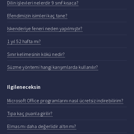
Dilin işlevleri nelerdir 9 sınıf kısaca?
Efendimizin isimleri kaç tane?
Iskenderiye feneri neden yapılmıştır?
1 yıl 52 hafta mı?
Sınır kelimesinin kökü nedir?
Süzme yöntemi hangi karışımlarda kullanılır?
Ilgileneceksin
Microsoft Office programlarını nasıl ücretsiz indirebilirim?
Tıpa kaç puanla girilir?
Elmas mı daha değerlidir altın mı?