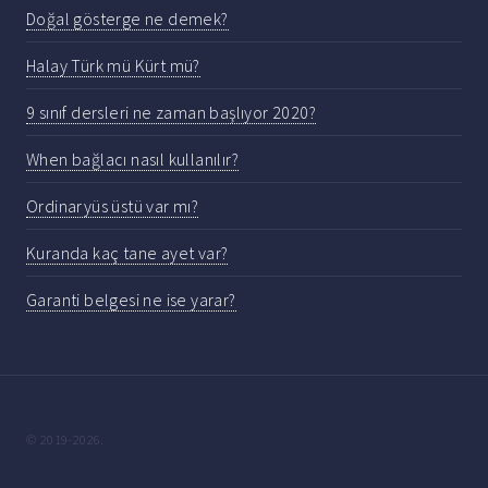
Doğal gösterge ne demek?
Halay Türk mü Kürt mü?
9 sınıf dersleri ne zaman başlıyor 2020?
When bağlacı nasıl kullanılır?
Ordinaryüs üstü var mı?
Kuranda kaç tane ayet var?
Garanti belgesi ne ise yarar?
© 2019-2026.