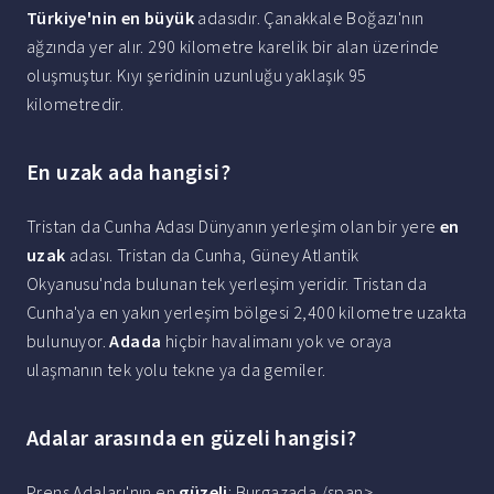
Türkiye'nin en büyük
adasıdır. Çanakkale Boğazı'nın
ağzında yer alır. 290 kilometre karelik bir alan üzerinde
oluşmuştur. Kıyı şeridinin uzunluğu yaklaşık 95
kilometredir.
En uzak ada hangisi?
Tristan da Cunha Adası Dünyanın yerleşim olan bir yere
en
uzak
adası. Tristan da Cunha, Güney Atlantik
Okyanusu'nda bulunan tek yerleşim yeridir. Tristan da
Cunha'ya en yakın yerleşim bölgesi 2,400 kilometre uzakta
bulunuyor.
Adada
hiçbir havalimanı yok ve oraya
ulaşmanın tek yolu tekne ya da gemiler.
Adalar arasında en güzeli hangisi?
Prens Adaları'nın en
güzeli
: Burgazada./span>