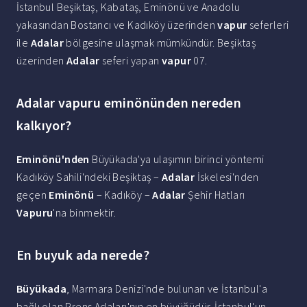
İstanbul Beşiktaş, Kabataş, Eminönü ve Anadolu
yakasından Bostancı ve Kadıköy üzerinden
vapur
seferleri
ile
Adalar
bölgesine ulaşmak mümkündür. Beşiktaş
üzerinden
Adalar
seferi yapan
vapur
07.
Adalar vapuru eminönünden nereden
kalkıyor?
Eminönü'nden
Büyükada'ya ulaşımın birinci yöntemi
Kadıköy Sahili'ndeki Beşiktaş –
Adalar
İskelesi'nden
geçen
Eminönü
– Kadıköy –
Adalar
Şehir Hatları
Vapuru
'na binmektir.
En buyuk ada nerede?
Büyükada
, Marmara Denizi'nde bulunan ve İstanbul'a
bağlı olan Prens Adaları'nın en büyüğüdür. İstanbul'un