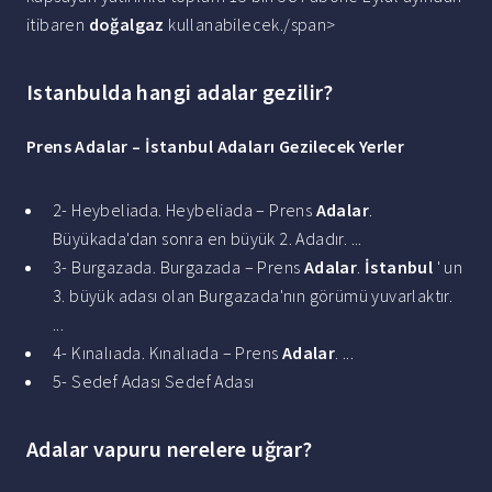
itibaren
doğalgaz
kullanabilecek./span>
Istanbulda hangi adalar gezilir?
Prens
Adalar
–
İstanbul
Adaları
Gezilecek
Yerler
2- Heybeliada. Heybeliada – Prens
Adalar
.
Büyükada'dan sonra en büyük 2. Adadır. ...
3- Burgazada. Burgazada – Prens
Adalar
.
İstanbul
' un
3. büyük adası olan Burgazada'nın görümü yuvarlaktır.
...
4- Kınalıada. Kınalıada – Prens
Adalar
. ...
5- Sedef Adası Sedef Adası
Adalar vapuru nerelere uğrar?