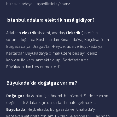
bu sakin adaya ulaşabilirsiniz./span>
Istanbul adalara elektrik nasıl gidiyor?
Adaların
elektrik
sistemi, Ayedaş
Elektrik
Şirketinin
sorumluluğunda Bostancı'dan-Kınalıada'ya, Küçükyalı'dan-
Burgazada'ya, Dragos'tan-Heybeliada ve Büyükada'ya,
Kartal'dan Büyükada'ya olmak üzere beş ayrı deniz
kablosu ile karşılanmakta olup, Sedefadası da
Büyükada'dan beslenmektedir.
Büyükada'da doğalgaz var mı?
Doğalgaz
da Adalar için önemli bir hizmet. Sadece yazın
değil, artık Adalar kışın da kullanılır hale gelecek. ...
Büyükada
, Heybeliada, Burgazada ve Kınalıada'yı
kapsayan yatırımla toplam 15 bin 584 abone Eylül ayından