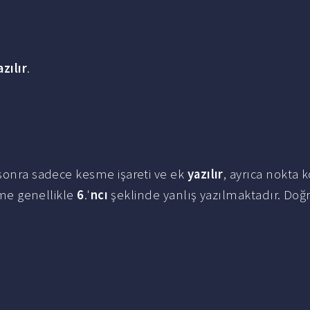
azılır
.
 sonra sadece kesme işareti ve ek
yazılır
, ayrıca nokta
me genellikle
6
.'
ncı
şeklinde yanlış yazılmaktadır. Doğ