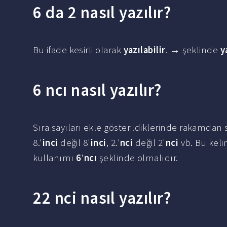
6 da 2 nasıl yazılır?
Bu ifade kesirli olarak
yazılabilir
. → şeklinde
y
6 ncı nasıl yazılır?
Sıra sayıları ekle gösterildiklerinde rakamdan
8.'
inci
değil 8'
inci
, 2.'
nci
değil 2'
nci
vb. Bu keli
kullanımı
6
'
ncı
şeklinde olmalıdır.
22 nci nasıl yazılır?