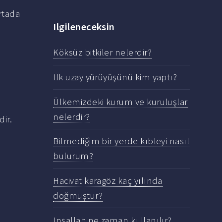
ortada
Ilgileneceksin
Köksüz bitkiler nelerdir?
Ilk uzay yürüyüşünü kim yaptı?
Ülkemizdeki kurum ve kuruluşlar
nelerdir?
dir.
Bilmediğim bir yerde kıbleyi nasıl
bulurum?
Hacivat karagöz kaç yılında
doğmuştur?
Inşallah ne zaman kullanılır?