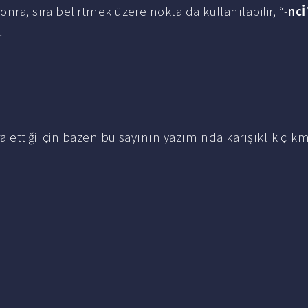
nra, sıra belirtmek üzere nokta da kullanılabilir, “-
ncİ
…
ra ettiği için bazen bu sayının yazımında karışıklık çık