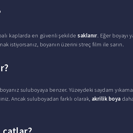
?
palı kaplarda en güvenli şekilde
saklanır
. Eğer boyayı y
k istiyorsanız, boyanın üzerini streç film ile sarın.
ur?
boyanız suluboyaya benzer. Yüzeydeki saydam yıkamal
siniz. Ancak suluboyadan farklı olarak,
akrilik boya
dah
 çatlar?