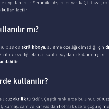
ygulanabilir. Seramik, ahşap, duvar, kağıt, tuval, ca
kullanılabilir.
llanılır mı?
rü olsa da
akrilik boya
, su itme özelliği olmadığı için
d
 Su itme özelliği olan silikonlu boyaların kabarma gibi
anılabilir
.
de kullanılır?
e ucuz
akrilik
türüdür. Çeşitli renklerde bulunur, pürüz
âğıt, kumaş, cam ve kanvas dahil olmak üzere çoğu iç m