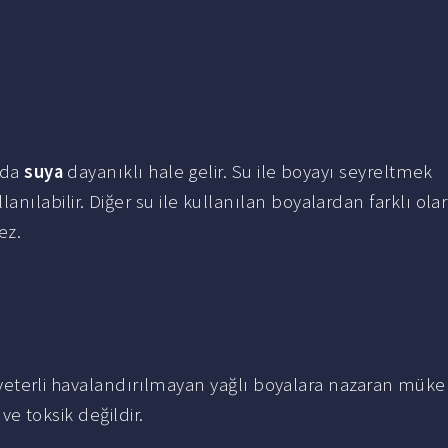
nda
suya
dayanıklı hale gelir. Su ile boyayı seyreltmek
ılabilir. Diğer su ile kullanılan boyalardan farklı ola
ez.
ve yeterli havalandırılmayan yağlı boyalara nazaran mü
 ve toksik değildir.