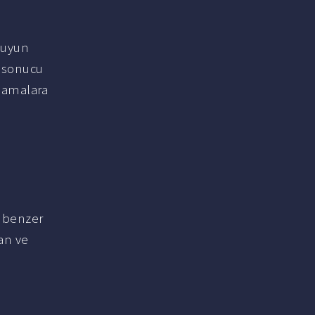
suyun
 sonucu
lamalara
 benzer
an ve