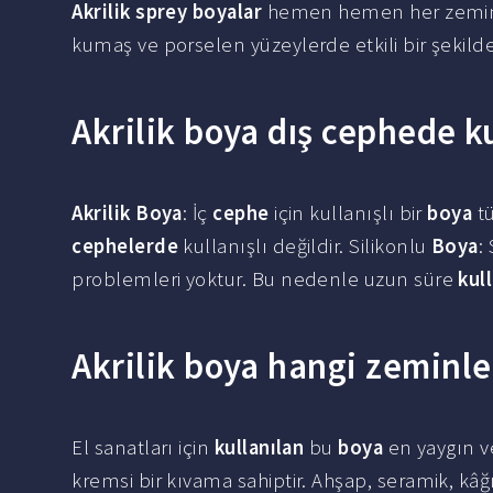
Akrilik sprey boyalar
hemen hemen her zemine u
kumaş ve porselen yüzeylerde etkili bir şekilde 
Akrilik boya dış cephede ku
Akrilik Boya
: İç
cephe
için kullanışlı bir
boya
tü
cephelerde
kullanışlı değildir. Silikonlu
Boya
:
problemleri yoktur. Bu nedenle uzun süre
kull
Akrilik boya hangi zeminler
El sanatları için
kullanılan
bu
boya
en yaygın v
kremsi bir kıvama sahiptir. Ahşap, seramik, k