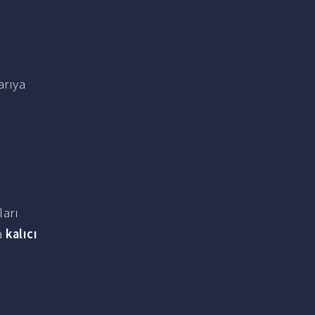
arıya
arı
a
kalıcı