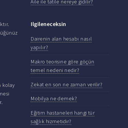
Aile ile tatile nereye gidilir?
Ilgileneceksin
ktır.
rdüğünüz
Dairenin alan hesabı nasıl
yapılır?
Makro teorisine göre göçün
temel nedeni nedir?
Zekat en son ne zaman verilir?
 kolay
mesi
Mobilya ne demek?
r.
Eğitim hastaneleri hangi tür
sağlık hizmetidir?