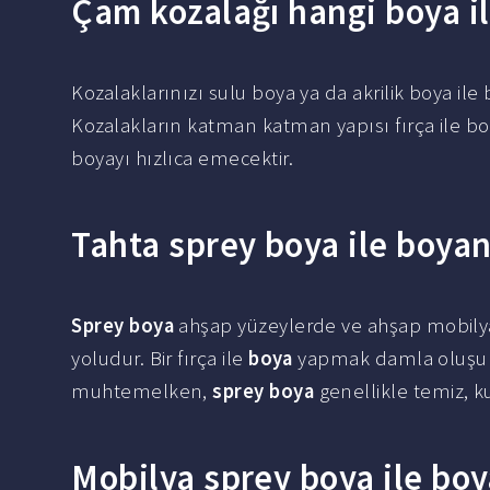
Çam kozalağı hangi boya il
Kozalaklarınızı sulu boya ya da akrilik boya ile 
Kozalakların katman katman yapısı fırça ile bo
boyayı hızlıca emecektir.
Tahta sprey boya ile boyan
Sprey boya
ahşap yüzeylerde ve ahşap mobilya
yoludur. Bir fırça ile
boya
yapmak damla oluşuml
muhtemelken,
sprey boya
genellikle temiz, k
Mobilya sprey boya ile boy