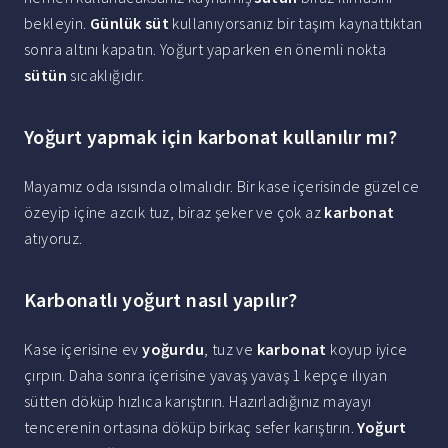
bekleyin.
Günlük süt
kullanıyorsanız bir taşım kaynattıktan
sonra altını kapatın. Yoğurt yaparken en önemli nokta
sütün
sıcaklığıdır.
Yoğurt yapmak için karbonat kullanılır mı?
Mayamız oda ısısında olmalıdır. Bir kase içerisinde güzelce
özeyip içine azcık tuz, biraz şeker ve çok az
karbonat
atıyoruz.
Karbonatlı yoğurt nasıl yapılır?
Kase içerisine ev
yoğurdu
, tuz ve
karbonat
koyup iyice
çırpın. Daha sonra içerisine yavaş yavaş 1 kepçe ılıyan
sütten döküp hızlıca karıştırın. Hazırladığınız mayayı
tencerenin ortasına döküp birkaç sefer karıştırın.
Yoğurt