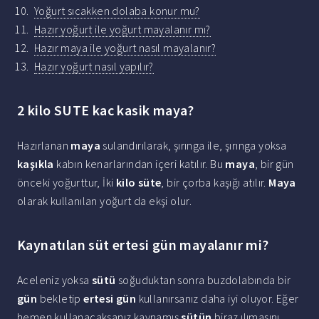
Yoğurt sıcakken dolaba konur mu?
Hazır yoğurt ile yoğurt mayalanır mı?
Hazır maya ile yoğurt nasıl mayalanır?
Hazır yoğurt nasıl yapılır?
2 kilo SUTE kac kasik maya?
Hazırlanan
maya
sulandırılarak, şırınga ile, şırınga yoksa
kaşıkla
kabın kenarlarından içeri katılır. Bu
maya
, bir gün
önceki yoğurttur, İki
kilo süte
, bir çorba kaşığı atılır.
Maya
olarak kullanılan yoğurt da ekşi olur.
Kaynatılan süt ertesi gün mayalanır mi?
Aceleniz yoksa
sütü
soğuduktan sonra buzdolabında bir
gün
bekletip
ertesi gün
kullanırsanız daha iyi oluyor. Eğer
hemen kullanacaksanız kaynamış
sütün
biraz ılımasını