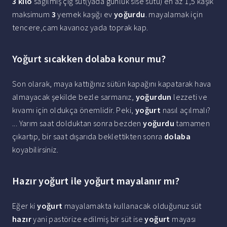
3 kilo
sağılmış çiğ süt(yada günlük sise sütü) en az 1,5 kaşık
maksimum
3
yemek kaşığı ev
yoğurdu
. mayalamak için
tencere,cam kavanoz yada toprak kap.
Yoğurt sıcakken dolaba konur mu?
Son olarak, maya kattığınız sütün kapağını kapatarak hava
almayacak şekilde bezle sarmanız,
yoğurdun
lezzeti ve
kıvamı için oldukça önemlidir. Peki,
yoğurt
nasıl açılmalı?
... Yarım saat dolduktan sonra bezden
yoğurdu
tamamen
çıkartıp, bir saat dışarıda beklettikten sonra
dolaba
koyabilirsiniz.
Hazır yoğurt ile yoğurt mayalanır mı?
Eğer ki
yoğurt
mayalamakta kullanacak olduğunuz süt
hazır
yani pastörize edilmiş bir süt ise
yoğurt
mayası