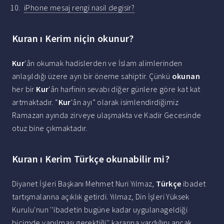
iPhone mesaj rengi nasil degisir?
Kuran ı Kerim niçin okunur?
Kur
'ân okumak hadislerden ve İslam alimlerinden
anlaşıldığı üzere ayrı bir öneme sahiptir. Çünkü
okunan
her bir
Kur
'ân harfinin sevabı diğer günlere göre kat kat
artmaktadır. “
Kur
'ân ayı” olarak isimlendirdiğimiz
Ramazan ayında zirveye ulaşmakta ve Kadir Gecesinde
otuz bine çıkmaktadır.
Kuran ı Kerim Türkçe okunabilir mi?
Diyanet İşleri Başkanı Mehmet Nuri Yılmaz,
Türkçe
ibadet
tartışmalarına açıklık getirdi. Yılmaz, Din İşleri Yüksek
Kurulu'nun ''ibadetin bugüne kadar uygulanageldiği
biçimde yapılması gerektiği'' kararına vardığını ancak