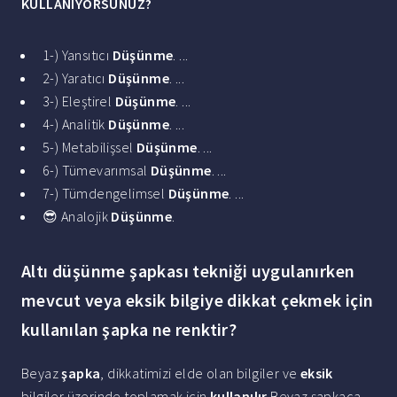
KULLANIYORSUNUZ?
1-) Yansıtıcı
Düşünme
. ...
2-) Yaratıcı
Düşünme
. ...
3-) Eleştirel
Düşünme
. ...
4-) Analitik
Düşünme
. ...
5-) Metabilişsel
Düşünme
. ...
6-) Tümevarımsal
Düşünme
. ...
7-) Tümdengelimsel
Düşünme
. ...
😎 Analojik
Düşünme
.
Altı düşünme şapkası tekniği uygulanırken
mevcut veya eksik bilgiye dikkat çekmek için
kullanılan şapka ne renktir?
Beyaz
şapka
, dikkatimizi elde olan bilgiler ve
eksik
bilgiler üzerinde toplamak için
kullanılır
.Beyaz şapkaca