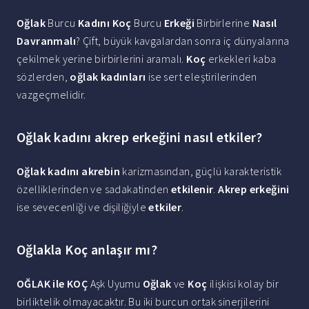
Oğlak
Burcu
Kadını Koç
Burcu
Erkeği
Birbirlerine
Nasıl
Davranmalı
? Çift, büyük kavgalardan sonra iç dünyalarına
çekilmek yerine birbirlerini aramalı.
Koç
erkekleri kaba
sözlerden,
oğlak kadınları
ise sert eleştirilerinden
vazgeçmelidir.
Oğlak kadını akrep erkeğini nasıl etkiler?
Oğlak kadını akrebin
karizmasından, güçlü karakteristik
özelliklerinden ve sadakatinden
etkilenir
.
Akrep erkeğini
ise sevecenliği ve dişiliğiyle
etkiler
.
Oğlakla Koç anlaşır mı?
OĞLAK ile KOÇ
Aşk Uyumu
Oğlak
ve
Koç
ilişkisi kolay bir
birliktelik olmayacaktır. Bu iki burcun ortak sinerjilerini