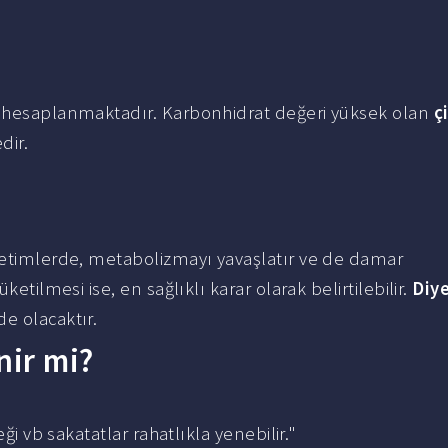
 hesaplanmaktadır. Karbonhidrat değeri yüksek olan
ç
dir.
üketimlerde, metabolizmayı yavaşlatır ve de damar
etilmesi ise, en sağlıklı karar olarak belirtilebilir.
Diy
de olacaktır.
nir mi?
ği vb sakatatlar rahatlıkla yenebilir."