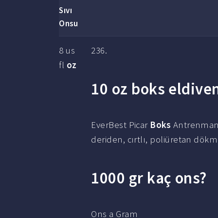
Sıvı
Onsu
8 us
236.
fl
oz
10 oz boks eldive
EverBest Picar
Boks
Antrenma
deriden, cırtlı, poliüretan dök
1000 gr kaç ons?
Ons a Gram