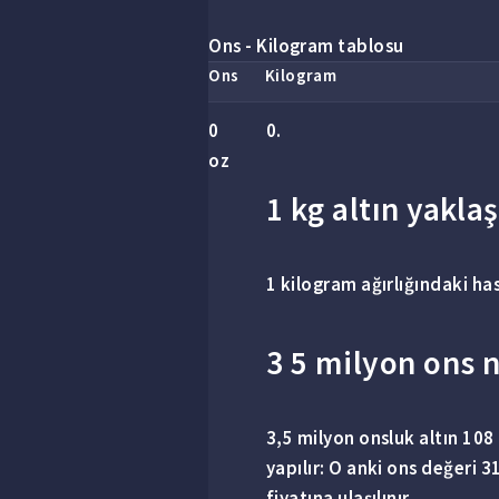
Ons - Kilogram tablosu
Ons
Kilogram
0
0.
oz
1 kg altın yaklaş
1 kilogram
ağırlığındaki ha
3 5 milyon ons 
3
,
5 milyon
onsluk altın 108
yapılır: O anki
ons
değeri 31
fiyatına ulaşılınır.