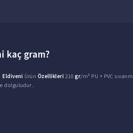
ni kaç gram?
n
Eldiveni
Ürün
Özellikleri
210
gr
/m² PU + PVC sıvanmış
me dolguludur .