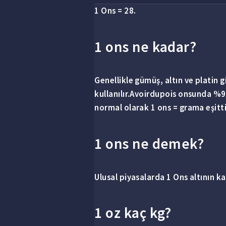
1
Ons
= 28.
1 ons ne kadar?
Genellikle gümüş, altın ve platin g
kullanılır.Avoirdupois onsunda %9
normal olarak
1 ons
= grama eşitti
1 ons ne demek?
Ulusal piyasalarda
1 Ons
altının ka
1 oz kaç kg?