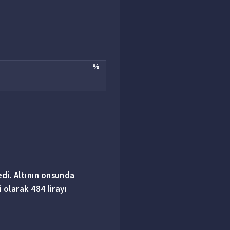
%
di. Altının onsunda
 olarak 484 lirayı