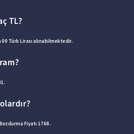
aç TL?
a 00
Türk Lirası
alınabilmektedir.
gram?
31.
dolardır?
 Bozdurma Fiyatı 1768.