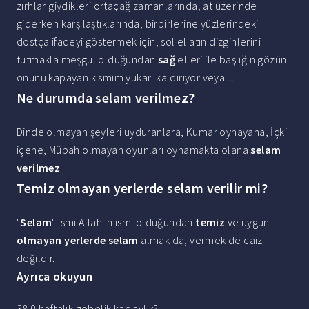
zırhlar giydikleri ortaçağ zamanlarında, at üzerinde
giderken karşılaştıklarında, birbirlerine yüzlerindeki
dostça ifadeyi göstermek için, sol el atın dizginlerini
tutmakla meşgul olduğundan
sağ
elleri ile başlığın gözün
önünü kapayan kısmım yukarı kaldırıyor veya ...
Ne durumda selam verilmez?
Dinde olmayan şeyleri uyduranlara, Kumar oynayana, İçki
içene, Mübah olmayan oyunları oynamakta olana
selam
verilmez
.
Temiz olmayan yerlerde selam verilir mi?
"
Selam
" ismi Allah'ın ismi olduğundan
temiz
ve uygun
olmayan yerlerde selam
almak da, vermek de caiz
değildir.
Ayrıca okuyun
38 0 haftalık gebelik kaç aylık?