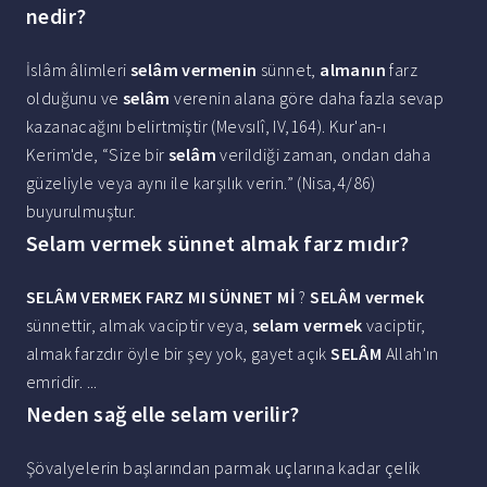
nedir?
İslâm âlimleri
selâm vermenin
sünnet,
almanın
farz
olduğunu ve
selâm
verenin alana göre daha fazla sevap
kazanacağını belirtmiştir (Mevsılî, IV,164). Kur'an-ı
Kerim'de, “Size bir
selâm
verildiği zaman, ondan daha
güzeliyle veya aynı ile karşılık verin.” (Nisa,4/86)
buyurulmuştur.
Selam vermek sünnet almak farz mıdır?
SELÂM VERMEK FARZ MI SÜNNET Mİ
?
SELÂM vermek
sünnettir, almak vaciptir veya,
selam vermek
vaciptir,
almak farzdır öyle bir şey yok, gayet açık
SELÂM
Allah'ın
emridir. ...
Neden sağ elle selam verilir?
Şövalyelerin başlarından parmak uçlarına kadar çelik