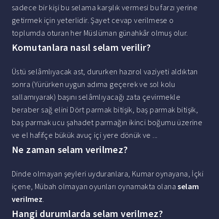
sadece bir kişi bu selama karşılık vermesi bu farzı yerine
getirmek için yeterlidir. Şayet cevap verilmese o
toplumda oturan her Müslüman günahkâr olmuş olur.
Komutanlara nasıl selam verilir?
Üstü selâmlıyacak ast, dururken hazırol vaziyeti aldıktan
sonra (Yürürken uygun adıma geçerek ve sol kolu
sallamıyarak) başını selâmlıyacağı zata çevirmekle
beraber sağ elini Dört parmak bitişik, baş parmak bitişik,
baş parmak ucu şahadet parmağın ikinci boğumu üzerine
ve el hafifçe bükük avuç içi yere dönük ve ...
Ne zaman selam verilmez?
Dinde olmayan şeyleri uyduranlara, Kumar oynayana, İçki
içene, Mübah olmayan oyunları oynamakta olana
selam
verilmez
.
Hangi durumlarda selam verilmez?