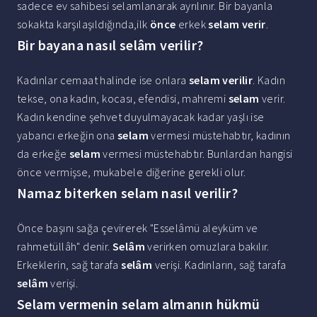
sadece ev sahibesi selamlanarak ayrılınır. Bir bayanla
sokakta karşılaşıldığında,ilk
önce
erkek
selam verir
.
Bir bayana nasıl selâm verilir?
Kadınlar cemaat halinde ise onlara
selam verilir
. Kadın
tekse, ona kadın, kocası, efendisi, mahremi
selam
verir.
Kadın kendine şehvet duyulmayacak kadar yaşlı ise
yabancı erkeğin ona
selam
vermesi müstehabtır, kadının
da erkeğe
selam
vermesi müstehabtır. Bunlardan hangisi
önce vermişse, mukabele diğerine gerekli olur.
Namaz biterken selam nasıl verilir?
Önce başını sağa çevirerek "Esselâmü aleyküm ve
rahmetüllâh" denir.
Selâm
verirken omuzlara bakılır.
Erkeklerin, sağ tarafa
selâm
verişi. Kadınların, sağ tarafa
selâm
verişi.
Selam vermenin selam almanın hükmü