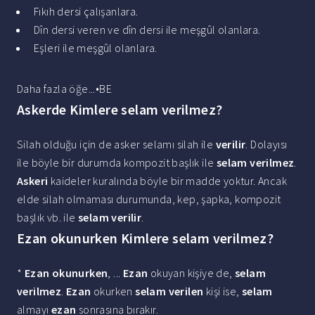
Fıkıh dersi çalışanlara.
Dîn dersi veren ve dîn dersi ile meşgûl olanlara.
Eşleri ile meşgûl olanlara.
Daha fazla öğe...•BE
Askerde Kimlere selam verilmez?
Silah olduğu için de asker selamı silah ile
verilir
. Dolayısı
ile böyle bir durumda kompozit başlık ile
selam verilmez
.
Askeri
kaideler kuralında böyle bir madde yoktur. Ancak
elde silah olmaması durumunda, kep, şapka, kompozit
başlık vb. ile
selam verilir
.
Ezan okunurken Kimlere selam verilmez?
*
Ezan okunurken
, ...
Ezan
okuyan kişiye de,
selam
verilmez
.
Ezan
okurken
selam verilen
kişi ise,
selam
almayı
ezan
sonrasına bırakır.