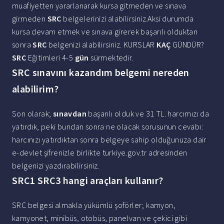
muafiyetten yararlanarak kursa gitmeden ve sınava
girmeden
SRC
belgelerinizi alabilirsiniz.Aksi durumda
kursa devam etmek ve sınava girerek başarılı olduktan
sonra
SRC
belgenizi alabilirsiniz. KURSLAR
KAÇ
GÜNDÜR?
SRC
Eğitimleri 4-5
gün
sürmektedir.
SRC sınavını kazandım belgemi nereden
alabilirim?
Son olarak;
sınavdan
başarılı olduk ve 31 TL. harcımızı da
yatırdık, peki bundan sonra ne olacak sorusunun cevabı:
harcınızı yatırdıktan sonra belgeye sahip olduğunuza dair
e-devlet şifrenizle birlikte turkiye.gov.tr adresinden
belgenizi yazdırabilirsiniz.
SRC1 SRC3 hangi araçları kullanır?
SRC belgesi almakla yükümlü şoförler; kamyon,
kamyonet, minibüs, otobüs, panelvan ve çekici gibi