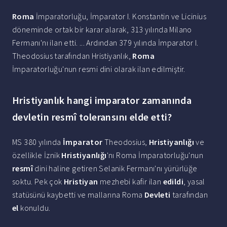
Roma
İmparatorluğu, İmparator I. Konstantin ve Licinius
döneminde ortak bir karar alarak, 313 yılında Milano
Fermanı'nı ilan etti. ... Ardından 379 yılında İmparator I.
Theodosius tarafından Hristiyanlık,
Roma
İmparatorluğu'nun resmi dini olarak ilan edilmiştir.
Hristiyanlık hangi imparator zamanında
devletin resmî toleransını elde etti?
MS 380 yılında
İmparator
Theodosius,
Hristiyanlığı
ve
özellikle İznik
Hristiyanlığı
'nı Roma İmparatorluğu'nun
resmî
dini haline getiren Selanik Fermanı'nı yürürlüğe
soktu. Pek çok
Hristiyan
mezhebi kafir ilan
edildi
, yasal
statüsünü kaybetti ve mallarına Roma
Devleti
tarafından
el
konuldu.