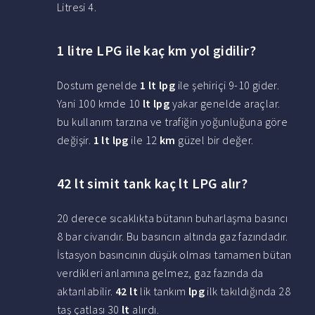
Litresi 4.
1 litre LPG ile kaç km yol gidilir?
Dostum genelde
1 lt lpg
ile şehiriçi 9-10 gider.
Yani 100 kmde 10
lt lpg
yakar genelde araçlar.
bu kullanım tarzına ve trafiğin yoğunluğuna göre
değişir.
1 lt lpg
ile 12
km
güzel bir değer.
42 lt simit tank kaç lt LPG alır?
20 derece sıcaklıkta bütanın buharlaşma basıncı
8 bar civarıdır. Bu basıncın altında gaz fazındadır.
İstasyon basıncının düşük olması tamamen bütan
verdikleri anlamına gelmez, gaz fazında da
aktarılabilir.
42 lt
lik tankım
lpg
ilk takıldığında 28
taş çatlası 30
lt
alırdı.