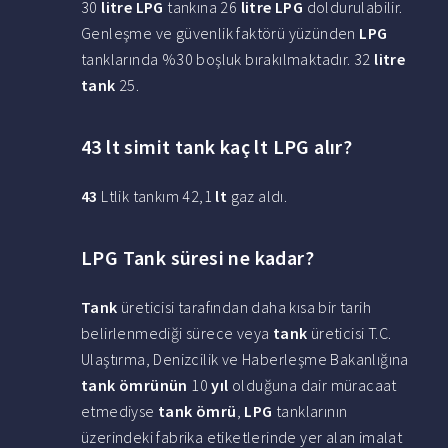
30
litre LPG
tankına 26
litre LPG
doldurulabilir.
Genleşme ve güvenlik faktörü yüzünden
LPG
tanklarında %30 boşluk bırakılmaktadır. 32
litre
tank
25.
43 lt simit tank kaç lt LPG alır?
43
Ltlik tankım 42,1
lt
gaz aldı.
LPG Tank süresi ne kadar?
Tank
üreticisi tarafından daha kısa bir tarih
belirlenmediği sürece veya
tank
üreticisi T.C.
Ulaştırma, Denizcilik ve Haberleşme Bakanlığına
tank ömrünün
10
yıl
olduğuna dair müracaat
etmediyse
tank ömrü
,
LPG
tanklarının
üzerindeki fabrika etiketlerinde yer alan imalat