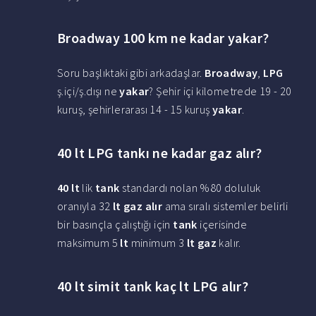
Broadway 100 km ne kadar yakar?
Soru başlıktaki gibi arkadaşlar.
Broadway
,
LPG
ş.içi/ş.dışı ne
yakar
? Şehir içi kilometrede 19 - 20
kuruş, şehirlerarası 14 - 15 kuruş
yakar
.
40 lt LPG tankı ne kadar gaz alır?
40 lt
lik
tank
standardı nolan %80 doluluk
oranıyla 32
lt gaz alır
ama sıralı sistemler belirli
bir basınçla çalıştığı için
tank
içerisinde
maksimum 5
lt
minimum 3
lt gaz
kalır.
40 lt simit tank kaç lt LPG alır?