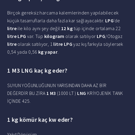
Birçok gereksiz harcama kalemlerinden yapılabilecek
küçük tasarruflarla daha fazla kar sağlayacaktır.
LPG
'de
litre
ile kilo aynı şey değil:
12 kg
tüp içinde ortalama 22
litre LPG
var. Tüp
kilogram
olarak satılıyor
LPG
/Otogaz
litre
olarak satılıyor, 1
litre LPG
yaz kış farkıyla söylersek
0,54 yada 0,56
kg yapar
.
1 M3 LNG kaç kg eder?
SUYUN YOĞUNLUĞUNUN YARISINDAN DAHA AZ BİR
DEĞERDİR BU.ZİRA
1 M3
(1000 LT )
LNG
KRİYOJENİK TANK
İÇİNDE 425.
1 kg kömür kaç kw eder?
Yakıt Dönüşüm