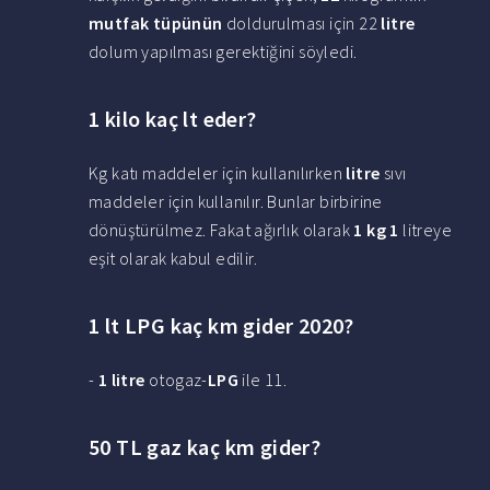
mutfak tüpünün
doldurulması için 22
litre
dolum yapılması gerektiğini söyledi.
1 kilo kaç lt eder?
Kg katı maddeler için kullanılırken
litre
sıvı
maddeler için kullanılır. Bunlar birbirine
dönüştürülmez. Fakat ağırlık olarak
1 kg 1
litreye
eşit olarak kabul edilir.
1 lt LPG kaç km gider 2020?
-
1 litre
otogaz-
LPG
ile 11.
50 TL gaz kaç km gider?