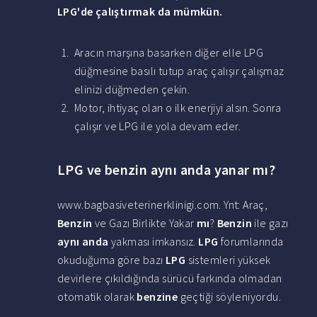
LPG'de çalıştırmak da mümkün.
Aracın marşına basarken diğer elle LPG
düğmesine basılı tutup araç çalışır çalışmaz
elinizi düğmeden çekin.
Motor, ihtiyaç olan o ilk enerjiyi alsın. Sonra
çalışır ve LPG ile yola devam eder.
LPG ve benzin aynı anda yanar mı?
www.bagbasiveterinerklinigi.com. Ynt: Araç,
Benzin
ve Gazı Birlikte Yakar
mı
?
Benzin
ile gazı
aynı anda
yakması imkansız.
LPG
forumlarında
okuduğuma göre bazı
LPG
sistemleri yüksek
devirlere çıkıldığında sürücü farkında olmadan
otomatik olarak
benzine
geçtiği söyleniyordu.