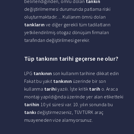
belirlendiğinden, ömrü dolan
tankın
değiştirilmemesi durumunda patlama riski
oluşturmaktadır. ... Kullanım ömrü dolan
tankların
ve diğer gerekli tüm tadilatların
yetkilendirilmiş otogaz dönüşüm firmaları
tarafından değiştirilmesi gerekir.
Tüp tankının tarihi geçerse ne olur?
LPG
tankının
son kullanım tarihine dikkat edin
Fakat bu yakıt
tankının
üzerinde bir son
kullanma
tarihi
yazılı. İşte kritik
tarih
o. Araca
montajı yapıldığında üzerinde yer alan etiketteki
tarihin
10 yıl süresi var. 10. yılın sonunda bu
tankı
değiştirmezseniz, TÜVTÜRK araç
muayeneden vize alamıyorsunuz.