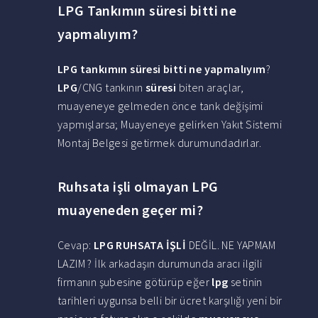
LPG Tankımın süresi bitti ne
yapmalıyım?
LPG tankımın süresi bitti ne yapmalıyım
?
LPG
/CNG tankının
süresi
biten araçlar,
muayeneye gelmeden önce tank değişimi
yapmışlarsa; Muayeneye gelirken Yakıt Sistemi
Montaj Belgesi getirmek durumundadırlar.
Ruhsata işli olmayan LPG
muayeneden geçer mi?
Cevap:
LPG RUHSATA İŞLİ
DEĞİL. NE YAPMAM
LAZIM ? İlk arkadaşın durumunda aracı ilgili
firmanın şubesine götürüp eğer
lpg
setinin
tarihleri uygunsa belli bir ücret karşılığı yeni bir