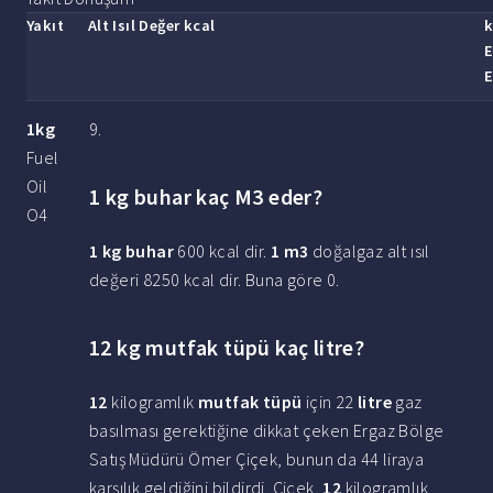
Yakıt
Alt Isıl Değer kcal
E
E
1kg
9.
Fuel
Oil
1 kg buhar kaç M3 eder?
O4
1 kg buhar
600 kcal dir.
1 m3
doğalgaz alt ısıl
değeri 8250 kcal dir. Buna göre 0.
12 kg mutfak tüpü kaç litre?
12
kilogramlık
mutfak tüpü
için 22
litre
gaz
basılması gerektiğine dikkat çeken Ergaz Bölge
Satış Müdürü Ömer Çiçek, bunun da 44 liraya
karşılık geldiğini bildirdi. Çiçek,
12
kilogramlık