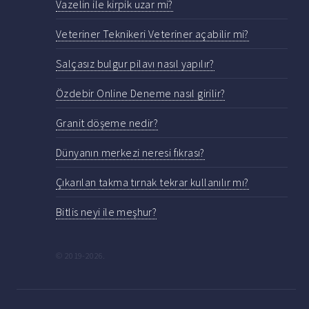
Vazelin ile kirpik uzar mi?
Veteriner Teknikeri Veteriner açabilir mi?
Salçasız bulgur pilavı nasıl yapılır?
Özdebir Online Deneme nasıl girilir?
Granit döşeme nedir?
Dünyanın merkezi neresi fıkrası?
Çıkarılan takma tırnak tekrar kullanılır mı?
Bitlis neyi ile meşhur?
© 2019-2026.