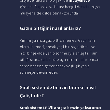
proje ve fatura alıp o şekilde
muayeneye
girecek. Bu proje ve fatura hangi ilden alınmışsa
muayene de o ilde olmak zorunda.
Gazın bittiğini nasıl anlarız?
Kırmızı yanınca gaz bitti denemez. Gazın tam
olarak bitmesi, ancak yeşil bir ışığın sürekli ve
hızlı bir şekilde yanıp sönmesiyle anlaşılır. Tam
bittiği sırada da bir süre uyarı sireni çalar. ondan
sonra benzine geçer ancak yeşil ışık yanıp
sönmeye devam eder.
Sirali sistemde benzin biterse nasil
Çaliştirilir?
Sıralı sistem
LPG'li araçta
benzin
yoksa aracı