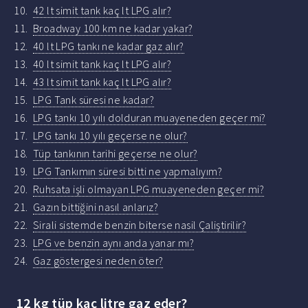
42 lt simit tank kaç lt LPG alır?
Broadway 100 km ne kadar yakar?
40 lt LPG tankı ne kadar gaz alır?
40 lt simit tank kaç lt LPG alır?
43 lt simit tank kaç lt LPG alır?
LPG Tank süresi ne kadar?
LPG tankı 10 yılı dolduran muayeneden geçer mi?
LPG tankı 10 yılı geçerse ne olur?
Tüp tankının tarihi geçerse ne olur?
LPG Tankımın süresi bitti ne yapmalıyım?
Ruhsata işli olmayan LPG muayeneden geçer mi?
Gazın bittiğini nasıl anlarız?
Sirali sistemde benzin biterse nasil Çaliştirilir?
LPG ve benzin aynı anda yanar mı?
Gaz göstergesi neden öter?
12 kg tüp kaç litre gaz eder?