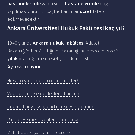
hastanelerinde
ya da şehir
hastanelerinde
doğum
yapılması durumunda, herhangi bir
ücret
talep
edilmeyecektir.
Ankara Üniversitesi Hukuk Fakültesi kaç yıl?
1940 yılında
Ankara Hukuk Fakültesi
Adalet
Bakanlığı'ndan Millî Eğitim Bakanlığı'na devrolmuş ve 3
yıllık
olan eğitim süresi 4 yıla çıkarılmıştır.
Ayrıca okuyun
How do you explain on and under?
Vekaletname e devletten alınır mı?
İnternet sinyal güçlendirici işe yarıyor mu?
Paralel ve meridyenler ne demek?
Muhabbet kuşu ırkları nelerdir?