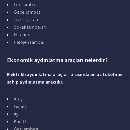
Led lamba.
Gece lambası
Trafik Işıkları
Sokak lambaları
El feneri.
Halojen lamba.
Ekonomik aydınlatma araçları nelerdir?
Elektrikli
aydınlatma araçları
arasında en az tüketime
sahip
aydınlatma
aracıdır.
Ateş
Güneş
Ay.
Kandil.
Gaz lambası