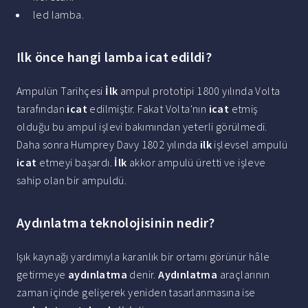
led lamba.
Ilk önce hangi lamba icat edildi?
Ampulün Tarihçesi
İlk
ampul prototipi 1800 yılında Volta
tarafından
icat
edilmiştir. Fakat Volta'nın
icat
etmiş
olduğu bu ampul işlevi bakımından yeterli görülmedi.
Daha sonra Humprey Davy 1802 yılında
ilk
işlevsel ampulü
icat
etmeyi başardı.
İlk
akkor ampulü üretti ve işleve
sahip olan bir ampuldü.
Aydınlatma teknolojisinin nedir?
Işık kaynağı yardımıyla karanlık bir ortamı görünür hâle
getirmeye
aydınlatma
denir.
Aydınlatma
araçlarının
zaman içinde gelişerek yeniden tasarlanmasına ise