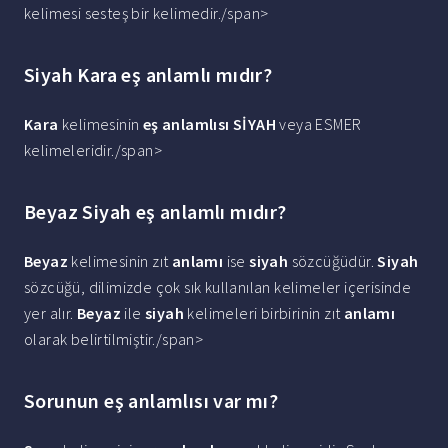
kelimesi sesteş bir kelimedir./span>
Siyah Kara eş anlamlı mıdır?
Kara
kelimesinin
eş anlamlısı SİYAH
veya ESMER
kelimeleridir./span>
Beyaz Siyah eş anlamlı mıdır?
Beyaz
kelimesinin zıt
anlamı
ise
siyah
sözcüğüdür.
Siyah
sözcüğü, dilimizde çok sık kullanılan kelimeler içerisinde
yer alır.
Beyaz
ile
siyah
kelimeleri birbirinin zıt
anlamı
olarak belirtilmiştir./span>
Sorunun eş anlamlısı var mı?