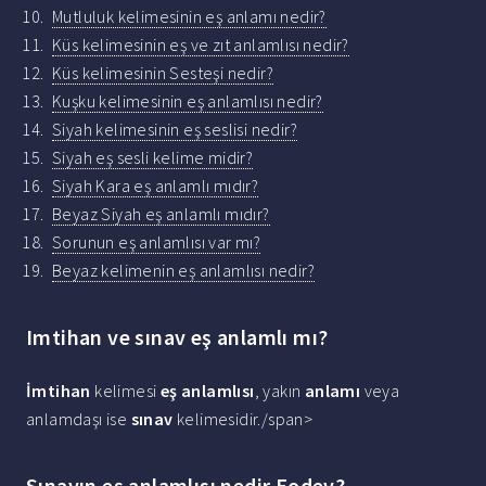
Mutluluk kelimesinin eş anlamı nedir?
Küs kelimesinin eş ve zıt anlamlısı nedir?
Küs kelimesinin Sesteşi nedir?
Kuşku kelimesinin eş anlamlısı nedir?
Siyah kelimesinin eş seslisi nedir?
Siyah eş sesli kelime midir?
Siyah Kara eş anlamlı mıdır?
Beyaz Siyah eş anlamlı mıdır?
Sorunun eş anlamlısı var mı?
Beyaz kelimenin eş anlamlısı nedir?
Imtihan ve sınav eş anlamlı mı?
İmtihan
kelimesi
eş anlamlısı
, yakın
anlamı
veya
anlamdaşı ise
sınav
kelimesidir./span>
Sınavın eş anlamlısı nedir Eodev?