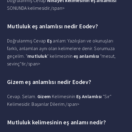
Doğrulanmış Cevap
Nihayet kelimesinin eş anlamlısı
SONUNDA kelimesidir./span>
Mutluluk eş anlamlısı nedir Eodev?
Doğrulanmış Cevap
Eş
anlam: Yazılışları ve okunuşları
farklı, anlamları aynı olan kelimelere denir. Sorumuza
geçelim. "
mutluluk
" kelimesinin
eş anlamlısı
"mesut,
sevinç"tir./span>
Gizem eş anlamlısı nedir Eodev?
Cevap. Selam.
Gizem
Kelimesinin
Eş Anlamlısı
"Sır"
Kelimesidir. Başarılar Dilerim./span>
Mutluluk kelimesinin eş anlamı nedir?