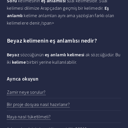
Soru
kelimesinin
eş anlamlısı
sual kelimesidir. Sual
kelimesi dilimize Arapçadan geçmiş bir kelimedir.
Eş
anlamlı
kelime anlamları aynı ama yazılışları farklı olan
kelimelere denir./span>
Beyaz kelimenin eş anlamlısı nedir?
Beyaz
sözcüğünün
eş anlamlı kelimesi
ak sözcüğüdür. Bu
iki
kelime
birbiri yerine kullanılabilir.
Ayrıca okuyun
Zamir neye sorulur?
Bir proje dosyası nasıl hazırlanır?
Maya nasıl tüketilmeli?