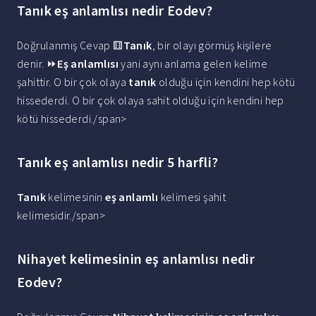
Tanık eş anlamlısı nedir Eodev?
Doğrulanmış Cevap ⚅
Tanık
, bir olayı görmüş kişilere
denir. ⏩
Eş anlamlısı
yani aynı anlama gelen kelime
şahittir. O bir çok olaya
tanık
olduğu için kendini hep kötü
hissederdi. O bir çok olaya sahit olduğu için kendini hep
kötü hissederdi./span>
Tanık eş anlamlısı nedir 5 harfli?
Tanık
kelimesinin
eş anlamlı
kelimesi şahit
kelimesidir./span>
Nihayet kelimesinin eş anlamlısı nedir
Eodev?