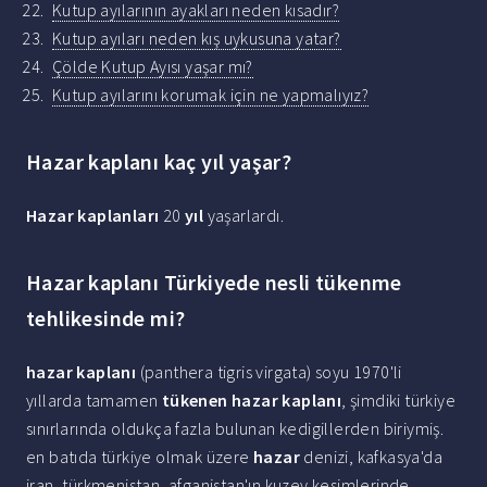
Kutup ayılarının ayakları neden kısadır?
Kutup ayıları neden kış uykusuna yatar?
Çölde Kutup Ayısı yaşar mı?
Kutup ayılarını korumak için ne yapmalıyız?
Hazar kaplanı kaç yıl yaşar?
Hazar kaplanları
20
yıl
yaşarlardı.
Hazar kaplanı Türkiyede nesli tükenme
tehlikesinde mi?
hazar kaplanı
(panthera tigris virgata) soyu 1970'li
yıllarda tamamen
tükenen hazar kaplanı
, şimdiki türkiye
sınırlarında oldukça fazla bulunan kedigillerden biriymiş.
en batıda türkiye olmak üzere
hazar
denizi, kafkasya'da
iran, türkmenistan, afganistan'ın kuzey kesimlerinde