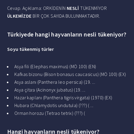
Cevap. Açıklama: ORKİDENİN
NESLİ
TÜKENMİYOR
ÜLKEMİZDE
BİR ÇOK SAYIDA BULUNMAKTADIR.
Türkiyede hangi hayvanların nesli tükeniyor?
Soyu
tükenmiş
türler
Asya fili (Elephas maximus) (MÖ 100) (EN)
Kafkas bizonu (Bison bonasus caucasicus) (MÖ 100) (EX)
Asya aslanı (Panthera leo persica) (19. ...
Asya çitası (Acinonyx jubatus) (19. ...
Hazar kaplanı (Panthera tigris virgata) (1970) (EX)
Hubara (Chlamydotis undutula) (???) ( ...
Orman horozu (Tetrao tetrix) (???) (
Hangi hayvanların nesli tükeniyor?