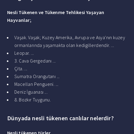
Nesli
Tükenen ve
Tükenme
Tehlikesi Yaşayan
Hayvanlar
;
Vaşak. Vaşak; Kuzey Amerika, Avrupa ve Asya'nın kuzey
ormanlarında yaşamakta olan kedigillerdendir. ...
Leopar. ...
3. Cava Gergedanı ...
Çita. ...
Sumatra Orangutanı ...
Macellan Pengueni. ...
Deniz İguanası ...
8. Bozkır Tuygunu.
Dünyada nesli tükenen canlılar nelerdir?
Nesli tükenen
türler