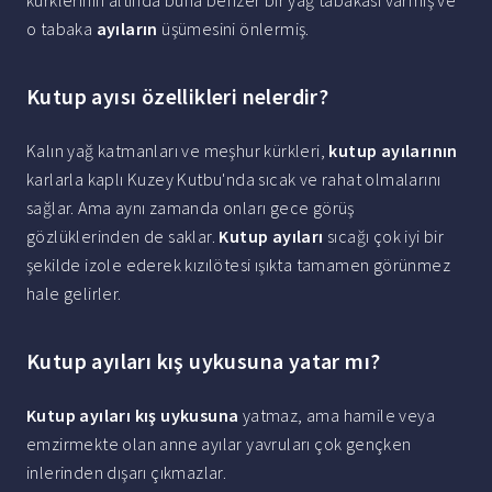
kürklerinin altında buna benzer bir yağ tabakası varmış ve
o tabaka
ayıların
üşümesini önlermiş.
Kutup ayısı özellikleri nelerdir?
Kalın yağ katmanları ve meşhur kürkleri,
kutup ayılarının
karlarla kaplı Kuzey Kutbu'nda sıcak ve rahat olmalarını
sağlar. Ama aynı zamanda onları gece görüş
gözlüklerinden de saklar.
Kutup ayıları
sıcağı çok iyi bir
şekilde izole ederek kızılötesi ışıkta tamamen görünmez
hale gelirler.
Kutup ayıları kış uykusuna yatar mı?
Kutup ayıları kış uykusuna
yatmaz, ama hamile veya
emzirmekte olan anne ayılar yavruları çok gençken
inlerinden dışarı çıkmazlar.